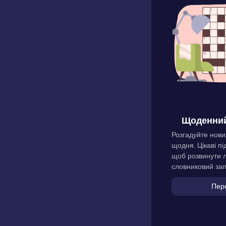
Щоденний
Розгадуйте нови
щодня. Цікаві пі
щоб розвинути л
словниковий зап
Пер