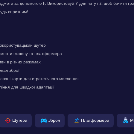
едмети за допомогою F. Використовуй Y для чату і Z, щоб бачити гра
будь спритним!
окористувацький шутер
ементи екшену та платформера
ви в різних режимах
нал зброї
ювані карти для стратегічного мислення
іння для швидкої адаптації
Шутери
Зброя
Платформери
М