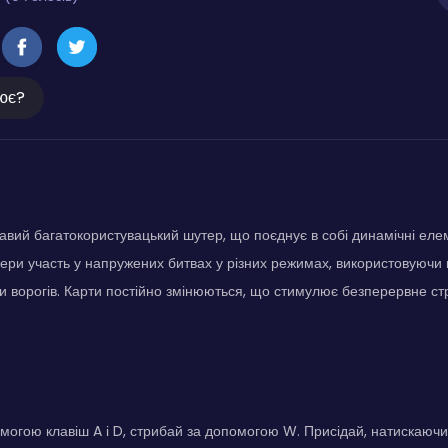
ює?
вавий багатокористувацький шутер, що поєднує в собі динамічні ел
ри участь у напружених битвах у різних режимах, використовуючи 
 ворогів. Карти постійно змінюються, що стимулює безперервне ст
могою клавіш A і D, стрибай за допомогою W. Присідай, натискаючи 