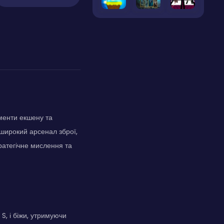
ементи екшену та
широкий арсенал зброї,
ратегічне мислення та
S, і біжи, утримуючи