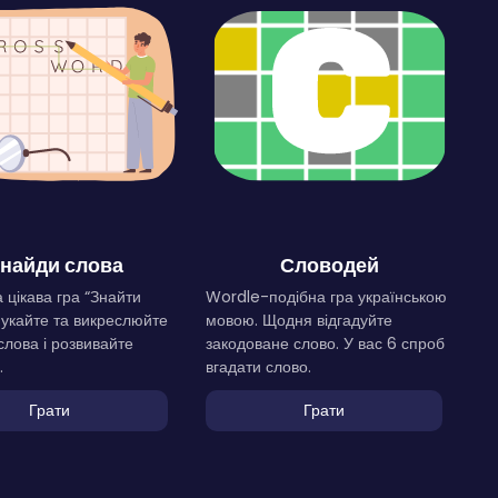
найди слова
Словодей
 цікава гра “Знайти
Wordle-подібна гра українською
Шукайте та викреслюйте
мовою. Щодня відгадуйте
слова і розвивайте
закодоване слово. У вас 6 спроб
.
вгадати слово.
Грати
Грати