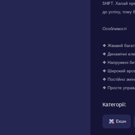
SHIFT. Хапай пр
до успіху, тому 
Особливості
❖ Жвавий багат
❖ Динамічні ел
❖ Напружені бит
❖ Широкий арсе
❖ Постійно змін
❖ Просте управл
Категорії:
Екшн