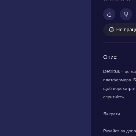
Не прац
Опис:
Detritus - це ж
платформера. Бе
щоб перехитрити
спритність.
Як грати
Рухайся за допо