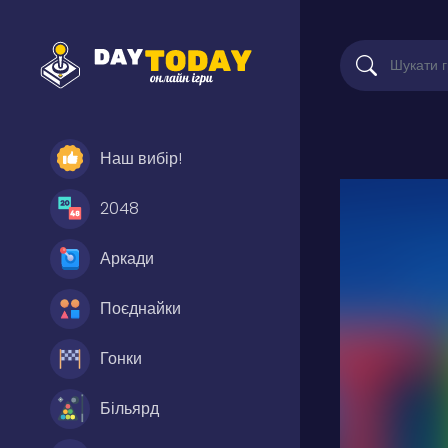
Наш вибір!
2048
Аркади
Поєднайки
Гонки
Більярд