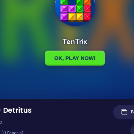
 Detritus
В
в.
 (0 Голосів)