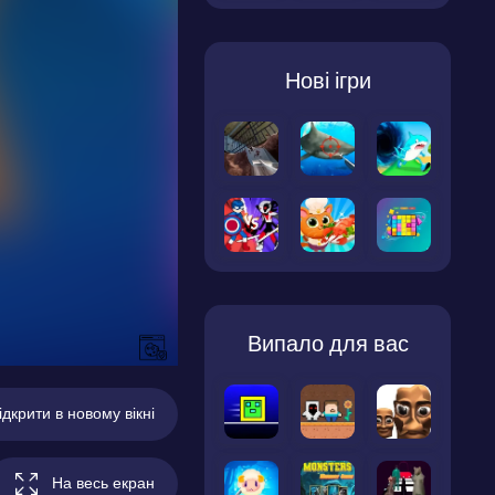
Нові ігри
Випало для вас
ідкрити в новому вікні
На весь екран