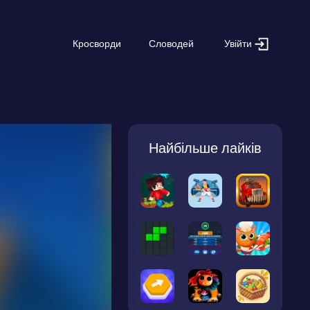
Увійти
Кросворди
Словодей
Найбільше лайків