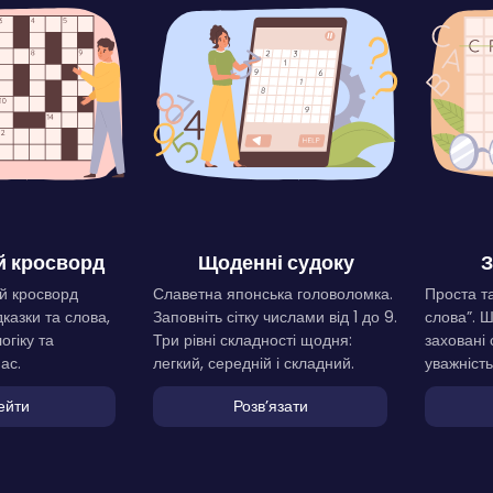
 кросворд
Щоденні судоку
З
й кросворд
Славетна японська головоломка.
Проста та
дказки та слова,
Заповніть сітку числами від 1 до 9.
слова”. 
огіку та
Три рівні складності щодня:
заховані 
ас.
легкий, середній і складний.
уважність
ейти
Розвʼязати