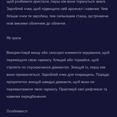
щоб розбивати кристали, перш ніж вони торкнуться землі.
Заробляй очки, щоб підвищити свій арсенал і навички. Чим
більше очок ти заробиш, тим сильнішим стаєш, зустрічаючи
нові виклики обличчям до обличчя.
Як грати
Використовуй мишу або сенсорні елементи керування, щоб
переміщати свою гармату. Клацай або торкайся, щоб
стріляти по спускаючихся діамантах. Знищуй їх, перш ніж
вони приземляться. Заробляй очки для покращень. Порада:
пріоритетно знищуй швидші діаманти, щоб вони не
перевантажили твою гармату. Практикуй свої рефлекси та
навички передбачення.
Особливості