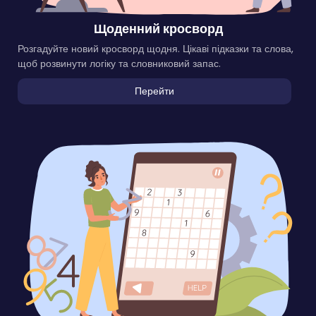
Щоденний кросворд
Розгадуйте новий кросворд щодня. Цікаві підказки та слова,
щоб розвинути логіку та словниковий запас.
Перейти