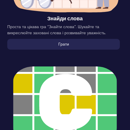
Знайди слова
Проста та цікава гра “Знайти слова”. Шукайте та
викреслюйте заховані слова і розвивайте уважність.
Грати