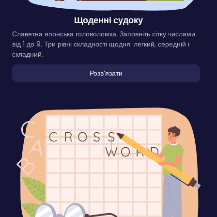
Щоденні судоку
Славетна японська головоломка. Заповніть сітку числами
від 1 до 9. Три рівні складності щодня: легкий, середній і
складний.
Розвʼязати