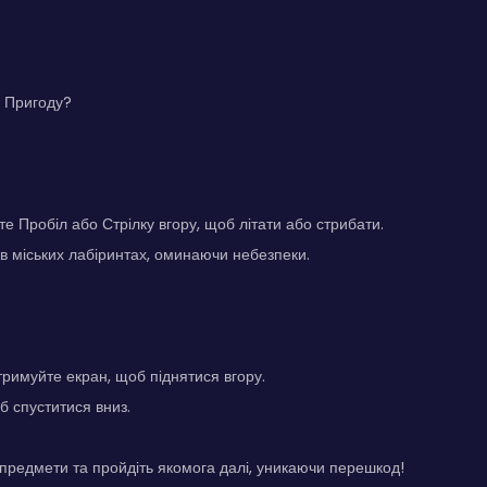
о Пригоду?
е Пробіл або Стрілку вгору, щоб літати або стрибати.
в міських лабіринтах, оминаючи небезпеки.
утримуйте екран, щоб піднятися вгору.
б спуститися вниз.
предмети та пройдіть якомога далі, уникаючи перешкод!