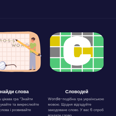
найди слова
Словодей
 цікава гра “Знайти
Wordle-подібна гра українською
Шукайте та викреслюйте
мовою. Щодня відгадуйте
слова і розвивайте
закодоване слово. У вас 6 спроб
.
вгадати слово.