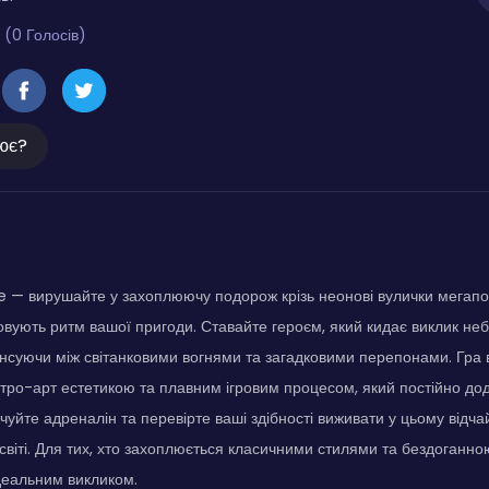
 (0 Голосів)
ює?
 — вирушайте у захоплюючу подорож крізь неонові вулички мегапол
овують ритм вашої пригоди. Ставайте героєм, який кидає виклик не
нсуючи між світанковими вогнями та загадковими перепонами. Гра
ро-арт естетикою та плавним ігровим процесом, який постійно до
дчуйте адреналін та перевірте ваші здібності виживати у цьому від
світі. Для тих, хто захоплюється класичними стилями та бездоганно
деальним викликом.