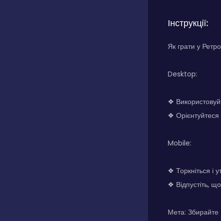
Інструкції:
Як грати у Ретр
Desktop:
❖ Використовуйт
❖ Орієнтуйтеся 
Mobile:
❖ Торкніться і 
❖ Відпустіть, що
Мета: Збирайте 