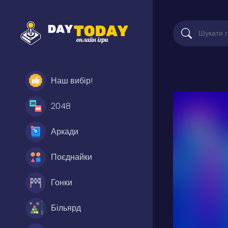
Наш вибір!
2048
Аркади
Поєднайки
Гонки
Більярд