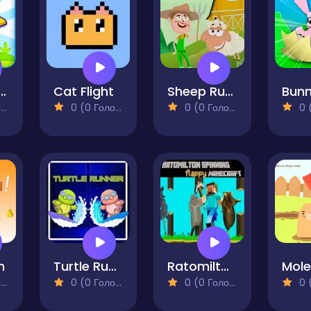
nie Birds
Cat Flight
Sheep Rush
)
0 (0 Голосів)
0 (0 Голосів)
0 (0
n
Turtle Runner
Ratomilton Spinning Flappy Minecraft
Mole
)
0 (0 Голосів)
0 (0 Голосів)
0 (0