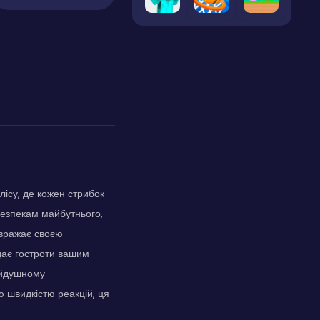
ісу, де кожен стрибок
безпекам майбутнього,
 вражає своєю
дає гостроти вашим
чайдушному
ю швидкістю реакцій, ця