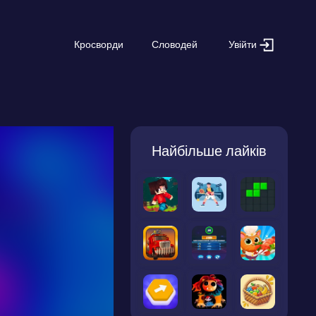
Увійти
Кросворди
Словодей
Найбільше лайків