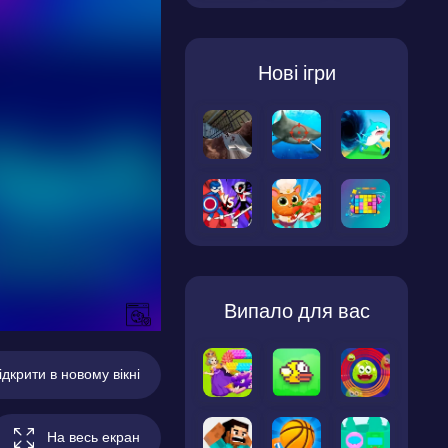
Нові ігри
Випало для вас
ідкрити в новому вікні
На весь екран