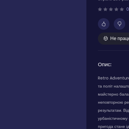
0
Не прац
Опис:
Retro Adventure
та політ налашт
майстерно бала
неповторною рет
результатам. Ві
урбаністичному 
пригода стане і