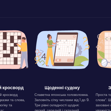
 кросворд
Щоденні судоку
З
й кросворд
Славетна японська головоломка.
Проста та
дказки та слова,
Заповніть сітку числами від 1 до 9.
слова”. 
огіку та
Три рівні складності щодня:
заховані 
ас.
легкий, середній і складний.
уважність