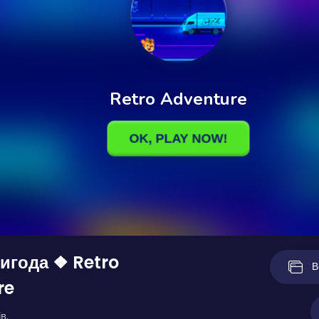
игода ❖ Retro
В
re
в.