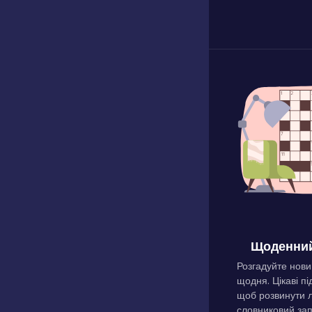
Щоденний
Розгадуйте нови
щодня. Цікаві пі
щоб розвинути л
словниковий зап