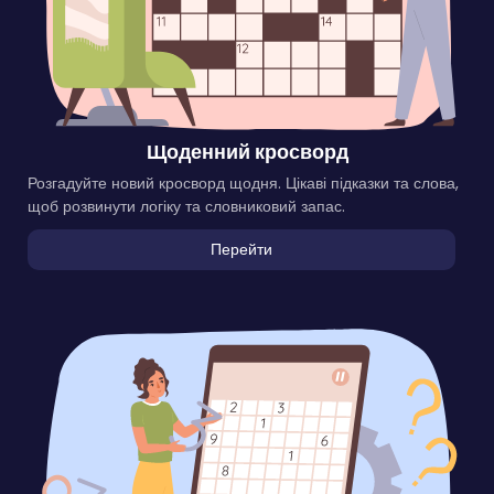
Щоденний кросворд
Розгадуйте новий кросворд щодня. Цікаві підказки та слова,
щоб розвинути логіку та словниковий запас.
Перейти