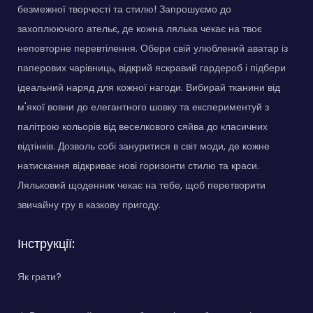
безмежної творчості та стилю! Запрошуємо до
захоплюючого ательє, де кожна лялька чекає на твоє
неповторне перевтілення. Обери свій улюблений аватар із
паперових чарівниць, відкрий яскравий гардероб і підбери
ідеальний наряд для кожної нагоди. Вибирай тканини від
м'якої вовни до елегантного шовку та експериментуй з
палітрою кольорів від веселкового сяйва до класичних
відтінків. Дозволь собі зануритися в світ моди, де кожне
натискання відкриває нові горизонти стилю та краси.
Ляльковий щоденник чекає на тебе, щоб перетворити
звичайну гру в казкову пригоду.
Інструкції:
Як грати?