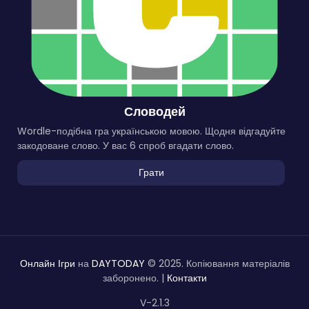
Словодей
Wordle-подібна гра українською мовою. Щодня відгадуйте
закодоване слово. У вас 6 спроб вгадати слово.
Грати
Онлайн Ігри
на
DAYTODAY
© 2025. Копіювання матеріалів
заборонено. |
Контакти
V-2.1.3