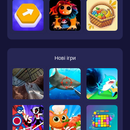
Нові ігри