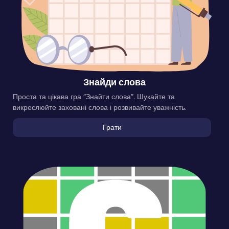
Знайди слова
Проста та цікава гра “Знайти слова”. Шукайте та
викреслюйте заховані слова і розвивайте уважність.
Грати