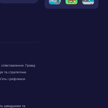
 співставлення. Гравці
я та стратегічне
'ять і рефлекси.
ають швидшими та