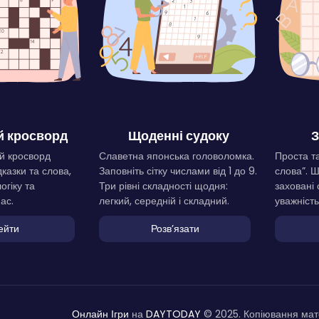
 кросворд
Щоденні судоку
З
й кросворд
Славетна японська головоломка.
Проста та
дказки та слова,
Заповніть сітку числами від 1 до 9.
слова”. 
огіку та
Три рівні складності щодня:
заховані 
ас.
легкий, середній і складний.
уважність
ейти
Розвʼязати
Онлайн Ігри
на
DAYTODAY
© 2025. Копіювання мате