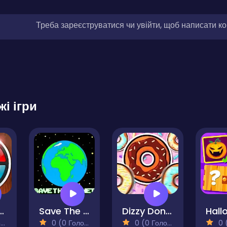
Треба зареєструватися чи увійти, щоб написати к
жі ігри
 Repeater
Save The Planet
Dizzy Donut
)
0 (0 Голосів)
0 (0 Голосів)
0 (0