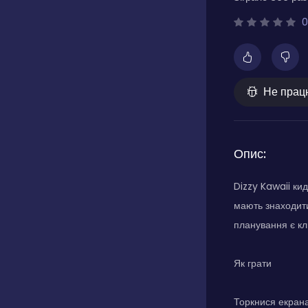
0
Не прац
Опис:
Dizzy Kawaii ки
мають знаходити
планування є кл
Як грати
Торкнися екрана