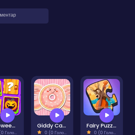
оментар
Halloween Monsters Match
Giddy Cake
Fairy Puzzle
 Голосів)
0 (0 Голосів)
0 (0 Голосів)