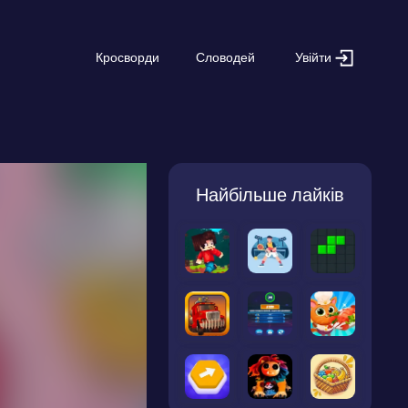
Увійти
Кросворди
Словодей
Найбільше лайків