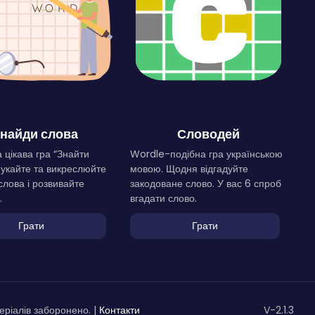
найди слова
Словодей
 цікава гра “Знайти
Wordle-подібна гра українською
Шукайте та викреслюйте
мовою. Щодня відгадуйте
слова і розвивайте
закодоване слово. У вас 6 спроб
.
вгадати слово.
Грати
Грати
ріалів заборонено. |
Контакти
V-2.1.3