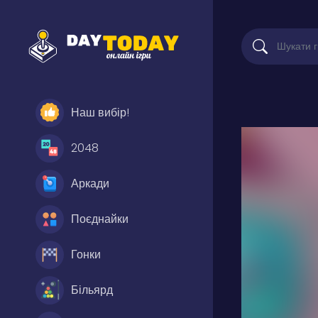
Наш вибір!
2048
Аркади
Поєднайки
Гонки
Більярд