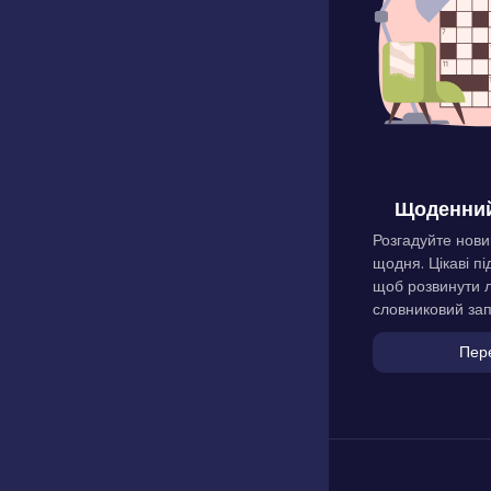
Щоденний
Розгадуйте нови
щодня. Цікаві пі
щоб розвинути л
словниковий зап
Пер