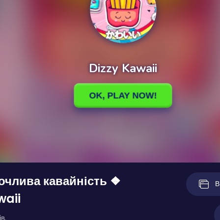
очлива кавайність ❖
В
waii
в.