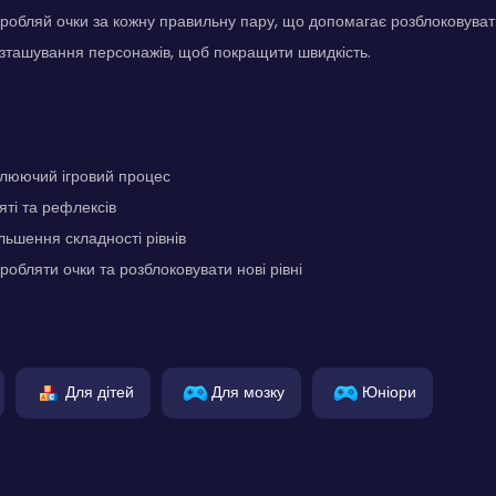
робляй очки за кожну правильну пару, що допомагає розблоковувати 
зташування персонажів, щоб покращити швидкість.
плюючий ігровий процес
яті та рефлексів
льшення складності рівнів
робляти очки та розблоковувати нові рівні
Для дітей
Для мозку
Юніори