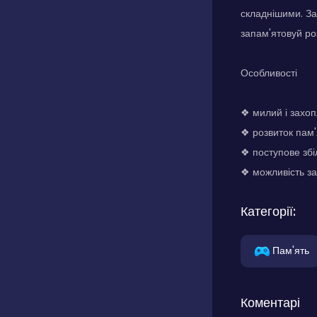
складнішими. За
запам'ятовуй ро
Особливості
❖ милий і захо
❖ розвиток пам'
❖ поступове збі
❖ можливість за
Категорії:
Пам'ять
Коментарі