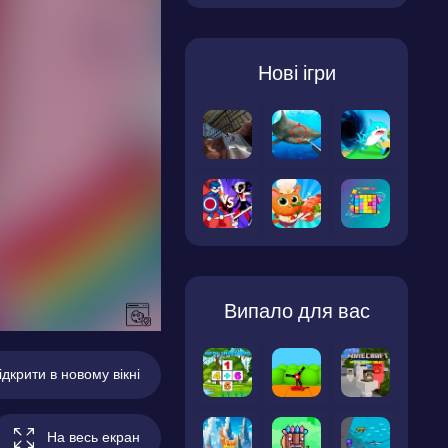
Нові ігри
Випало для вас
ідкрити в новому вікні
На весь екран