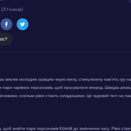
 (0 Голосів)
ює?
дає виклик молодим гравцям через милу, стимулюючу пам'ять гру на
 пари чарівних персонажів, щоб просуватися вперед. Швидка реакці
ючовими, оскільки рівні стають складнішими. Це чудовий тест на пам
, щоб знайти пари персонажів Kawaii до закінчення часу. Рівні ст