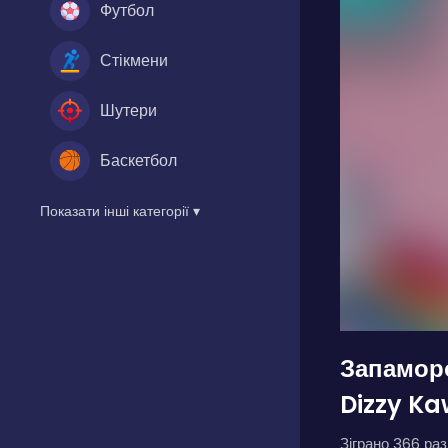
Футбол
Стікмени
Шутери
Баскетбол
Показати інші категорії ▾
Запамор
Dizzy Ka
Зіграно 366 разі