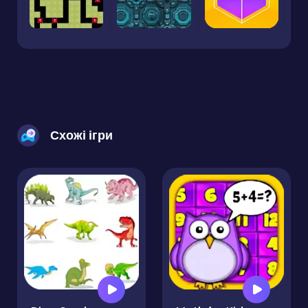
Схожі ігри