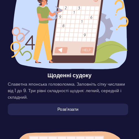
Щоденні судоку
Славетна японська головоломка. Заповніть сітку числами
від 1 до 9. Три рівні складності щодня: легкий, середній і
складний.
Розвʼязати