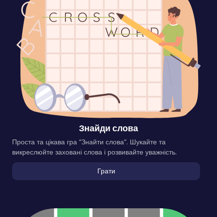
Знайди слова
Проста та цікава гра “Знайти слова”. Шукайте та
викреслюйте заховані слова і розвивайте уважність.
Грати