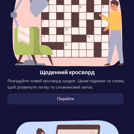
Щоденний кросворд
Розгадуйте новий кросворд щодня. Цікаві підказки та слова,
щоб розвинути логіку та словниковий запас.
Перейти