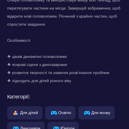
Обери головоломку та використовуй мишу або тачпад, щоб
перетягувати частини на місце. Завершуй зображення, щоб
відкрити нові головоломки. Починай з крайніх частин, щоб
спростити завдання.
Особливості
❖ цікаві динамічні головоломки
❖ яскраві сцени з динозаврами
❖ розвиток творчості та навичок розв'язання проблем
❖ підходить для дітей різного віку
Категорії:
Для дітей
Освітні
Для мозку
Динозаври
Юніори