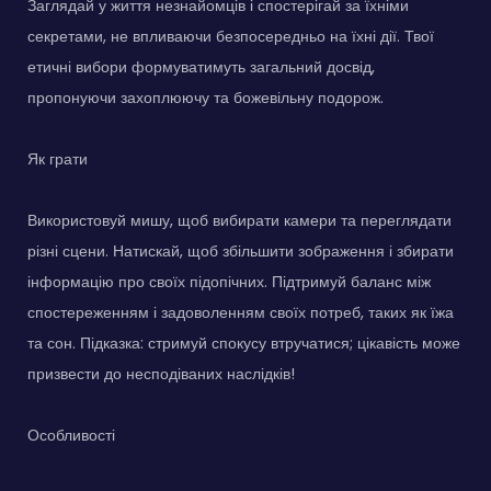
Заглядай у життя незнайомців і спостерігай за їхніми
секретами, не впливаючи безпосередньо на їхні дії. Твої
етичні вибори формуватимуть загальний досвід,
пропонуючи захоплюючу та божевільну подорож.
Як грати
Використовуй мишу, щоб вибирати камери та переглядати
різні сцени. Натискай, щоб збільшити зображення і збирати
інформацію про своїх підопічних. Підтримуй баланс між
спостереженням і задоволенням своїх потреб, таких як їжа
та сон. Підказка: стримуй спокусу втручатися; цікавість може
призвести до несподіваних наслідків!
Особливості