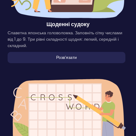
Щоденні судоку
Славетна японська головоломка. Заповніть сітку числами
від 1 до 9. Три рівні складності щодня: легкий, середній і
складний.
Розвʼязати