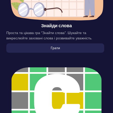
Знайди слова
Проста та цікава гра “Знайти слова”. Шукайте та
викреслюйте заховані слова і розвивайте уважність.
Грати