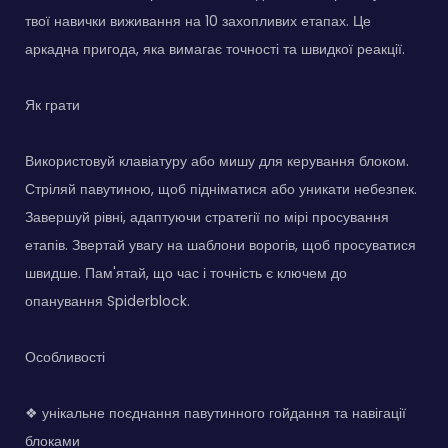
твої навички виживання на 10 захопливих етапах. Це
аркадна пригода, яка вимагає точності та швидкої реакції.
Як грати
Використовуй клавіатуру або мишу для керування блоком.
Стріляй павутиною, щоб підніматися або уникати небезпек.
Завершуй рівні, адаптуючи стратегії по мірі просування
етапів. Звертай увагу на шаблони ворогів, щоб просуватися
швидше. Пам'ятай, що час і точність є ключем до
опанування Spiderblock.
Особливості
❖ унікальне поєднання павутинного гойдання та навігації
блоками