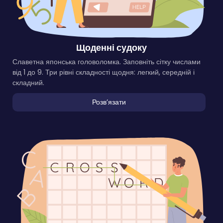
Щоденні судоку
Славетна японська головоломка. Заповніть сітку числами
від 1 до 9. Три рівні складності щодня: легкий, середній і
складний.
Розвʼязати