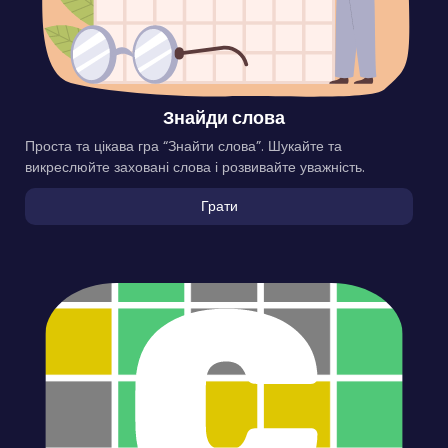
Знайди слова
Проста та цікава гра “Знайти слова”. Шукайте та
викреслюйте заховані слова і розвивайте уважність.
Грати