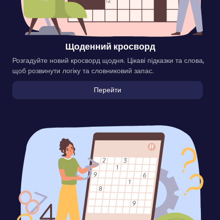
Щоденний кросворд
Розгадуйте новий кросворд щодня. Цікаві підказки та слова,
щоб розвинути логіку та словниковий запас.
Перейти