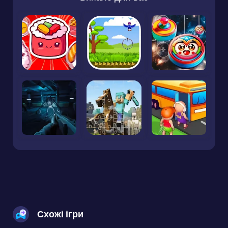
Схожі ігри