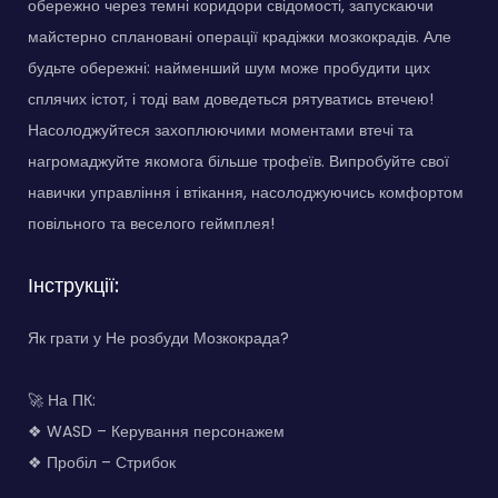
обережно через темні коридори свідомості, запускаючи
майстерно сплановані операції крадіжки мозкокрадів. Але
будьте обережні: найменший шум може пробудити цих
сплячих істот, і тоді вам доведеться рятуватись втечею!
Насолоджуйтеся захоплюючими моментами втечі та
нагромаджуйте якомога більше трофеїв. Випробуйте свої
навички управління і втікання, насолоджуючись комфортом
повільного та веселого геймплея!
Інструкції:
Як грати у Не розбуди Мозкокрада?
🚀 На ПК:
❖ WASD – Керування персонажем
❖ Пробіл – Стрибок