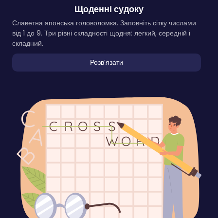
Щоденні судоку
Славетна японська головоломка. Заповніть сітку числами
від 1 до 9. Три рівні складності щодня: легкий, середній і
складний.
Розвʼязати