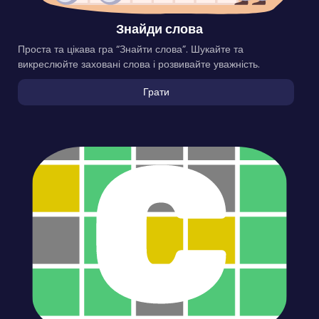
Знайди слова
Проста та цікава гра “Знайти слова”. Шукайте та
викреслюйте заховані слова і розвивайте уважність.
Грати