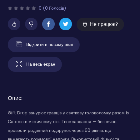
0 (0 Голосів)
Не працює?
Відкрити в новому вікні
На весь екран
Опис:
Gift Drop занурює гравців у святкову головоломку разом із
Сантою в містичному лісі. Твоє завдання — безпечно
провести різдвяний подарунок через 60 рівнів, що
вимагають розумової напруги. Використовуй фізику та