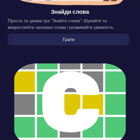
Знайди слова
Проста та цікава гра “Знайти слова”. Шукайте та
викреслюйте заховані слова і розвивайте уважність.
Грати