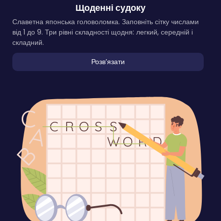
Щоденні судоку
Славетна японська головоломка. Заповніть сітку числами
від 1 до 9. Три рівні складності щодня: легкий, середній і
складний.
Розвʼязати