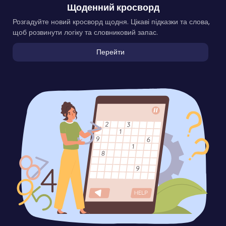
Щоденний кросворд
Розгадуйте новий кросворд щодня. Цікаві підказки та слова,
щоб розвинути логіку та словниковий запас.
Перейти