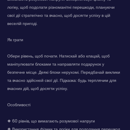
логіку, щоб подолати різноманітні перешкоди, плануючи
свої дії стратегічно та вчасно, щоб досягти успіху в цій
веселій пригоді.
Як грати
Обери рівень, щоб почати. Натискай або клацай, щоб
маніпулювати блоками та направляти подарунок у
безпечне місце. Деякі блоки нерухомі. Передбачай виклики
та вчасно здійснюй свої дії. Підказка: будь терплячим для
вчасних дій, щоб досягти успіху.
Особливості
❖ 60 рівнів, що вимагають розумової напруги
❖ Використання фізики та логіки для подолання перешкод