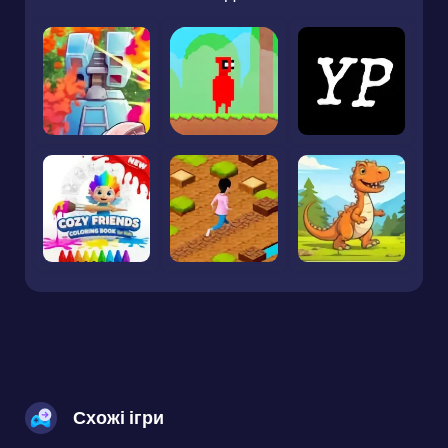
Схожі ігри