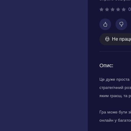
0
Не прац
Опис:
Це дуже проста 
стратегічний роз
яким граєш, та 
Гра може бути з
онлайн у багато