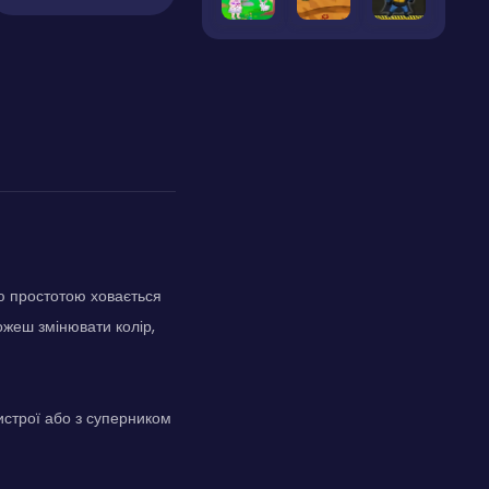
ою простотою ховається
можеш змінювати колір,
истрої або з суперником