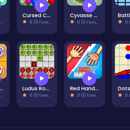
Cursed Chutes
Cyvasse Chess Ice and Flame
)
0 (0 Голосів)
0 (0 Голосів)
0 (0
gqi Chinese Chess Duel
Ludus Roman Checkers
Red Hands - 2 Player Game
)
0 (0 Голосів)
0 (0 Голосів)
0 (0