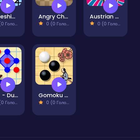
Battleship on Cells
Angry Checkers
Austrian Domino Duel
 Голосів)
0 (0 Голосів)
0 (0 Голосів)
Dots - Duel
Gomoku Five Stones in a Row
 Голосів)
0 (0 Голосів)