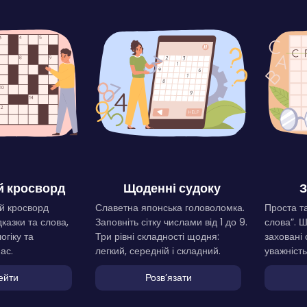
 кросворд
Щоденні судоку
З
й кросворд
Славетна японська головоломка.
Проста та
дказки та слова,
Заповніть сітку числами від 1 до 9.
слова”. 
огіку та
Три рівні складності щодня:
заховані 
ас.
легкий, середній і складний.
уважність
ейти
Розвʼязати