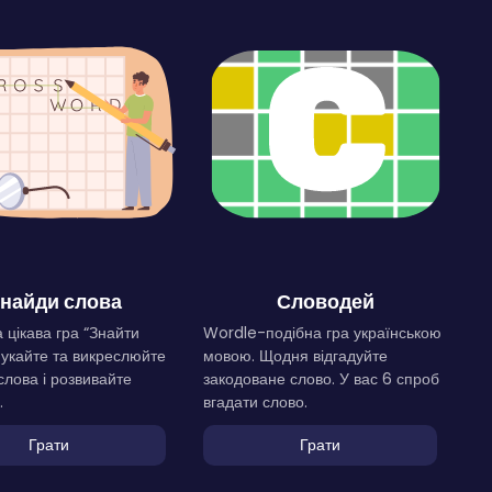
найди слова
Словодей
 цікава гра “Знайти
Wordle-подібна гра українською
Шукайте та викреслюйте
мовою. Щодня відгадуйте
слова і розвивайте
закодоване слово. У вас 6 спроб
.
вгадати слово.
Грати
Грати