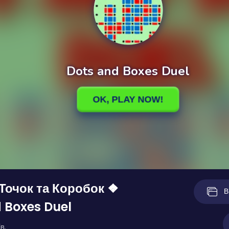
Точок та Коробок ❖
В
 Boxes Duel
в.