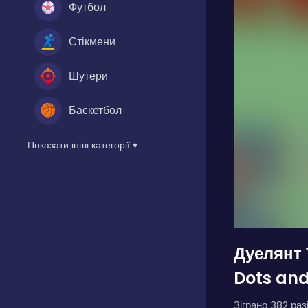
Футбол
Стікмени
Шутери
Баскетбол
Показати інші категорії ▾
Дуелянт 
Dots and
Зіграно 382 разі