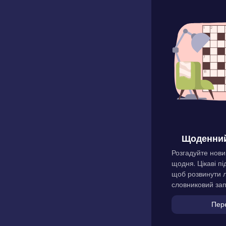
Щоденний
Розгадуйте нови
щодня. Цікаві пі
щоб розвинути л
словниковий зап
Пер