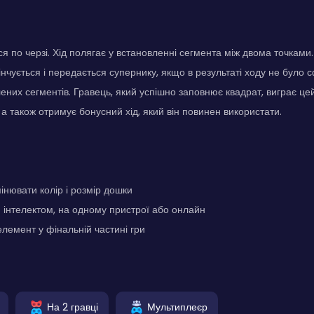
я по черзі. Хід полягає у встановленні сегмента між двома точками
кінчується і передається супернику, якщо в результаті ходу не було
ених сегментів. Гравець, який успішно заповнює квадрат, виграє цей
 а також отримує бонусний хід, який він повинен використати.
інювати колір і розмір дошки
 інтелектом, на одному пристрої або онлайн
елемент у фінальній частині гри
На 2 гравці
Мультиплеєр