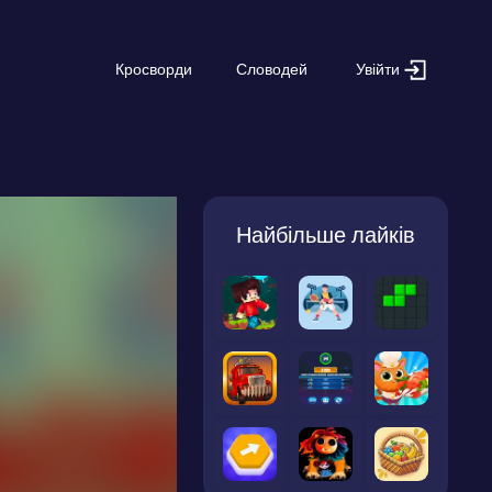
Увійти
Кросворди
Словодей
Найбільше лайків