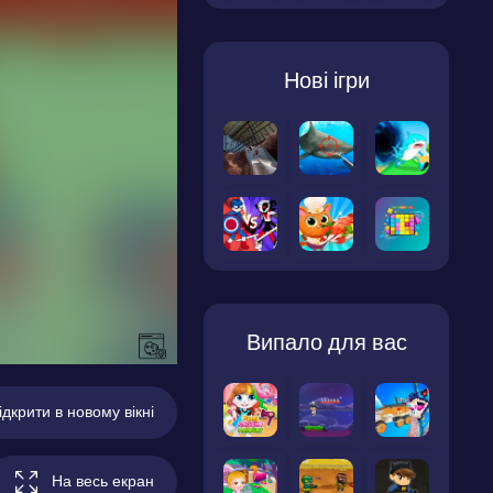
Нові ігри
Випало для вас
ідкрити в новому вікні
На весь екран