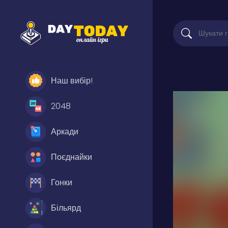
Наш вибір!
2048
Аркади
Поєднайки
Гонки
Більярд