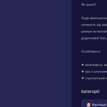
Як грати?
Ходи виконуютьс
сегмента хід за
раніше встановл
додатковий бал,
Особливості
❖ можливість зм
❖ гра з штучним
❖ стратегічний 
Категорії:
Настільні