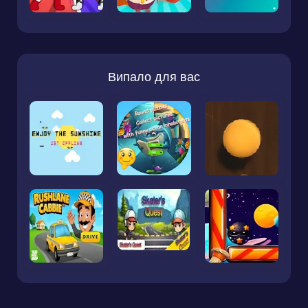
Випало для вас