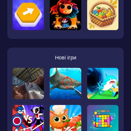
Нові ігри