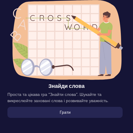
Знайди слова
Проста та цікава гра “Знайти слова”. Шукайте та
викреслюйте заховані слова і розвивайте уважність.
Грати