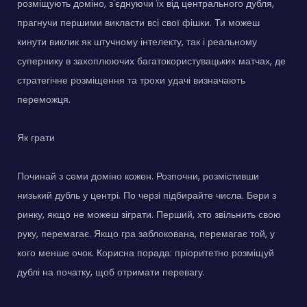
розміщують доміно, з'єднуючи їх від центрального дубля,
прагнучи першими викласти всі свої фішки. Ти можеш
кинути виклик як штучному інтелекту, так і реальному
супернику в захоплюючих багатокористувацьких матчах, де
стратегічне розміщення та трохи удачі визначають
переможця.
Як грати
Починай з семи доміно кожен. Розпочни, розмістивши
низький дубль у центрі. По черзі підбирайте числа. Бери з
ринку, якщо не можеш зіграти. Перший, хто звільнить свою
руку, перемагає. Якщо гра заблокована, перемагає той, у
кого менше очок. Корисна порада: пріоритетно розміщуй
дублі на початку, щоб отримати перевагу.