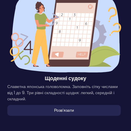
Щоденні судоку
Славетна японська головоломка. Заповніть сітку числами
від 1 до 9. Три рівні складності щодня: легкий, середній і
складний.
Розвʼязати