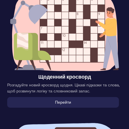
Щоденний кросворд
Розгадуйте новий кросворд щодня. Цікаві підказки та слова,
щоб розвинути логіку та словниковий запас.
Перейти