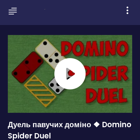
Дуель павучих доміно ❖ Domino
Spider Duel