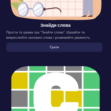
Знайди слова
Проста та цікава гра “Знайти слова”. Шукайте та
викреслюйте заховані слова і розвивайте уважність.
Грати