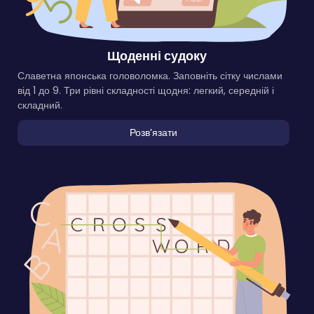
Щоденні судоку
Славетна японська головоломка. Заповніть сітку числами
від 1 до 9. Три рівні складності щодня: легкий, середній і
складний.
Розвʼязати