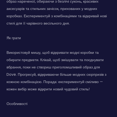
образ нареченої, обираючи з безлічі суконь, красивих
аксесуарів та стильних зачісок, прихованих у модних
коробках. Експериментуй з комбінаціями та відкривай нові
стилі для її чарівного весільного дня.
Як грати
Використовуй мишу, щоб відкривати модні коробки та
обирати предмети. Клікай, щоб змішувати та поєднувати
вбрання, поки не створиш приголомшливий образ для
Dove. Прогресуй, відкриваючи більше модних сюрпризів з
кожною комбінацією. Порада: експериментуй сміливо —
кожен вибір може відкрити новий чудовий стиль!
Особливості