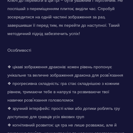
Ключ до перемоги в цій грі – бути уважним і терплячим. Не
поспішай з переміщенням плиток; виділи час. Спробуй
зосередитися на одній частині зображення за раз,
завершивши її перед тим, як перейти до наступної. Такий
методичний підхід забезпечить успіх!
Особливості
❖ цікаві зображення драконів: кожен рівень пропонує
унікальне та величне зображення дракона для розв'язання
❖ прогресивна складність: гра стає складнішою з кожним
рівнем, тримаючи тебе в напрузі та розвиваючи твої
навички розв'язання головоломок
❖ зручний інтерфейс: прості кліки або дотики роблять гру
доступною для гравців усіх вікових груп
❖ когнітивний розвиток: ця гра не лише розважає, але й