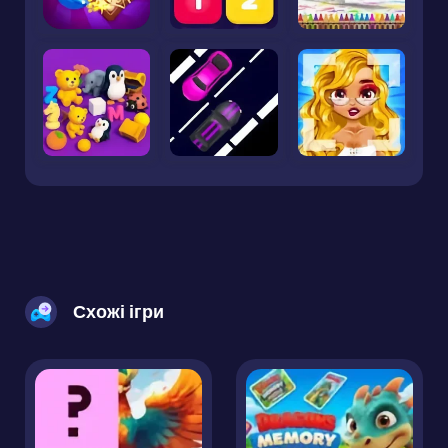
Схожі ігри