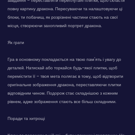
завдання – переставляти переплутані плитки, щоб скласти
повну картину дракона. Пересуваючи та налаштовуючи ці
блоки, ти побачиш, як розрізнені частини стають на свої
місця, створюючи захопливий портрет дракона.
Як грати
Гра в основному покладається на твою пам'ять і увагу до
деталей. Натискай або торкайся будь-якої плитки, щоб
перемістити її – твоя мета полягає в тому, щоб відтворити
оригінальне зображення дракона, переставляючи плитки
відповідним чином. Подорож стає складнішою з кожним
рівнем, адже зображення стають все більш складними.
Поради та хитрощі