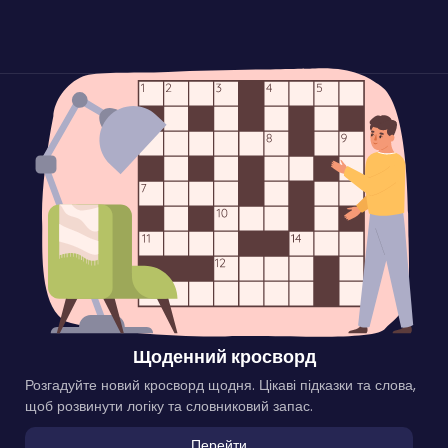
Щоденний кросворд
Розгадуйте новий кросворд щодня. Цікаві підказки та слова,
щоб розвинути логіку та словниковий запас.
Перейти