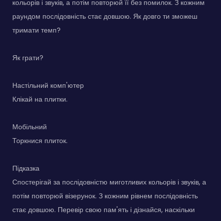
кольорів і звуків, а потім повторюй її без помилок. З кожним
раундом послідовність стає довшою. Як довго ти зможеш
тримати темп?
Як грати?
Настільний комп'ютер
Клікай на плитки.
Мобільний
Торкнися плиток.
Підказка
Спостерігай за послідовністю миготливих кольорів і звуків, а
потім повторюй візерунок. З кожним рівнем послідовність
стає довшою. Перевір свою пам'ять і дізнайся, наскільки