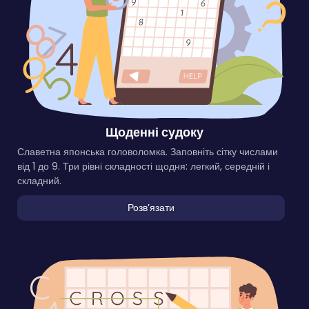
Щоденні судоку
Славетна японська головоломка. Заповніть сітку числами
від 1 до 9. Три рівні складності щодня: легкий, середній і
складний.
Розвʼязати