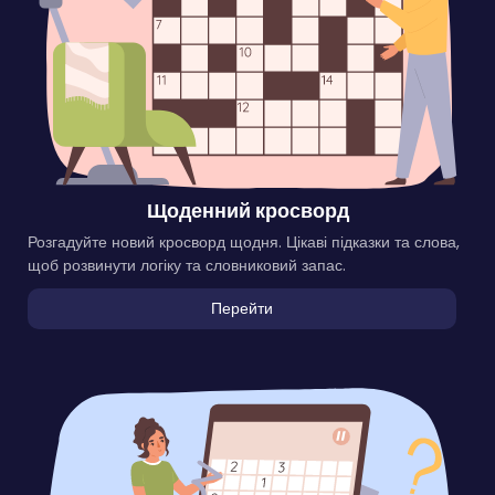
Щоденний кросворд
Розгадуйте новий кросворд щодня. Цікаві підказки та слова,
щоб розвинути логіку та словниковий запас.
Перейти