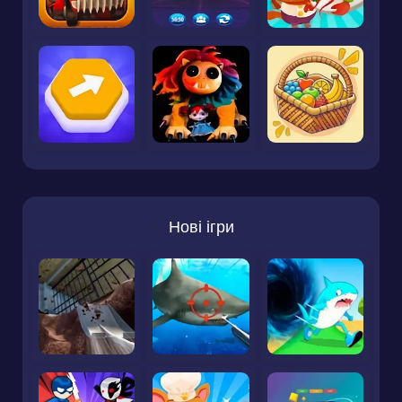
Нові ігри