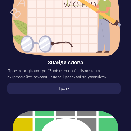
Знайди слова
Проста та цікава гра “Знайти слова”. Шукайте та
викреслюйте заховані слова і розвивайте уважність.
Грати