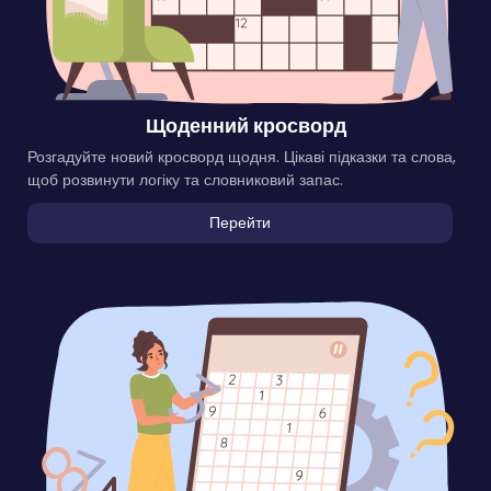
Щоденний кросворд
Розгадуйте новий кросворд щодня. Цікаві підказки та слова,
щоб розвинути логіку та словниковий запас.
Перейти