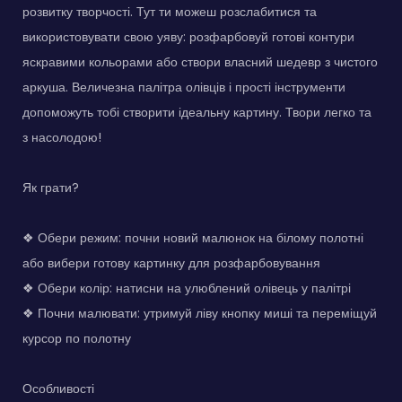
розвитку творчості. Тут ти можеш розслабитися та
використовувати свою уяву: розфарбовуй готові контури
яскравими кольорами або створи власний шедевр з чистого
аркуша. Величезна палітра олівців і прості інструменти
допоможуть тобі створити ідеальну картину. Твори легко та
з насолодою!
Як грати?
❖ Обери режим: почни новий малюнок на білому полотні
або вибери готову картинку для розфарбовування
❖ Обери колір: натисни на улюблений олівець у палітрі
❖ Почни малювати: утримуй ліву кнопку миші та переміщуй
курсор по полотну
Особливості