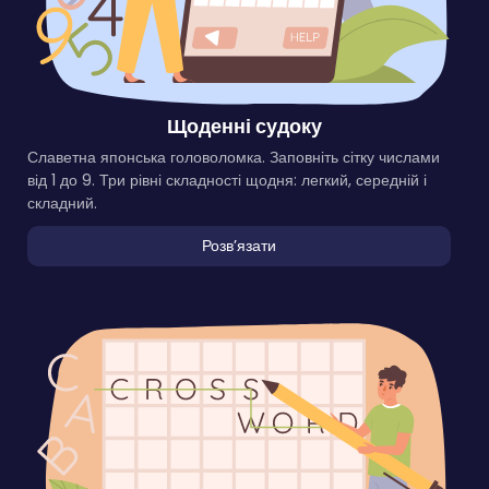
Щоденні судоку
Славетна японська головоломка. Заповніть сітку числами
від 1 до 9. Три рівні складності щодня: легкий, середній і
складний.
Розвʼязати