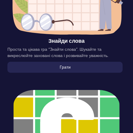
Знайди слова
Проста та цікава гра “Знайти слова”. Шукайте та
викреслюйте заховані слова і розвивайте уважність.
Грати