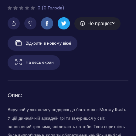
0 (0 Голосів)
Не працює?
Відкрити в новому вікні
На весь екран
Опис:
Вирушай у захопливу подорож до багатства з Money Rush.
У цій динамічній аркадній грі ти зануришся у світ,
наповнений грошима, які чекають на тебе. Твоя спритність
буде випробувана, коли ти обиратимеш найбільш вигідні