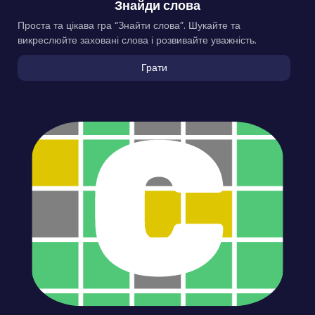
Знайди слова
Проста та цікава гра “Знайти слова”. Шукайте та
викреслюйте заховані слова і розвивайте уважність.
Грати