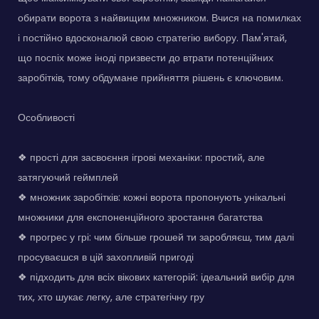
обирати ворота з найвищим множником. Вчися на помилках
і постійно вдосконалюй свою стратегію вибору. Пам'ятай,
що поспіх може іноді призвести до втрати потенційних
заробітків, тому обдумане прийняття рішень є ключовим.
Особливості
❖ прості для засвоєння ігрові механіки: простий, але
затягуючий геймплей
❖ множник заробітків: кожні ворота пропонують унікальні
множники для експоненційного зростання багатства
❖ прогрес у грі: чим більше грошей ти заробляєш, тим далі
просуваєшся в цій захопливій пригоді
❖ підходить для всіх вікових категорій: ідеальний вибір для
тих, хто шукає легку, але стратегічну гру