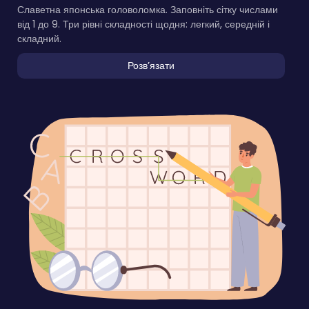
Славетна японська головоломка. Заповніть сітку числами
від 1 до 9. Три рівні складності щодня: легкий, середній і
складний.
Розвʼязати