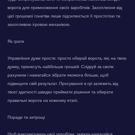
ворота для примноження своїх заробітків. Захоплення від
цієї грошової гонитви лише підсилюється її простотою та
захопливою ігровою механікою.
Як грати
Управління дуже просте: просто обирай ворота, які, на твою
думку, принесуть найбільше грошей. Слідкуй за своїм
рахунком і намагайся зібрати якомога більше, щоб
підвищити свій результат. Просування в грі залежить від
твоєї здатності швидко приймати рішення та обирати
правильні ворота на кожному етапі.
Поради та хитрощі
Щоб максимізувати свої заробітки, завжди намагайся