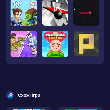
Схожі ігри