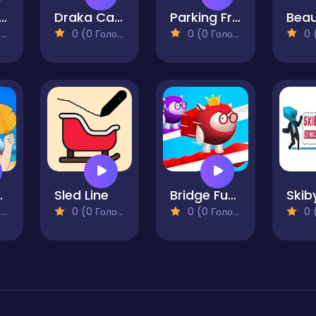
ad Race 3D
Draka Car Run
Parking Frenzy
)
0 (0 Голосів)
0 (0 Голосів)
0 (0
One Part
Sled Line
Bridge Fun Race
)
0 (0 Голосів)
0 (0 Голосів)
0 (0