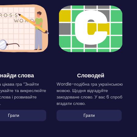
найди слова
Словодей
 цікава гра “Знайти
Wordle-подібна гра українською
Шукайте та викреслюйте
мовою. Щодня відгадуйте
слова і розвивайте
закодоване слово. У вас 6 спроб
.
вгадати слово.
Грати
Грати