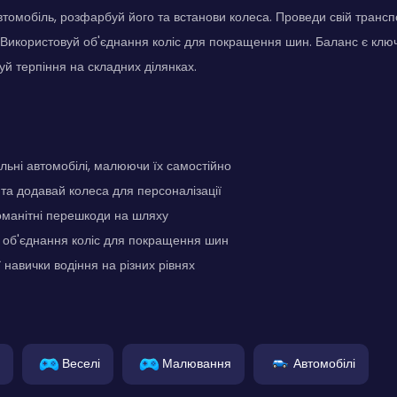
томобіль, розфарбуй його та встанови колеса. Проведи свій транспор
икористовуй об'єднання коліс для покращення шин. Баланс є ключ
уй терпіння на складних ділянках.
льні автомобілі, малюючи їх самостійно
а додавай колеса для персоналізації
оманітні перешкоди на шляху
 об'єднання коліс для покращення шин
 навички водіння на різних рівнях
Веселі
Малювання
Автомобілі