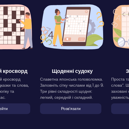
 кросворд
Щоденні судоку
З
й кросворд
Славетна японська головоломка.
Проста та
дказки та слова,
Заповніть сітку числами від 1 до 9.
слова”. 
огіку та
Три рівні складності щодня:
заховані 
ас.
легкий, середній і складний.
уважність
ейти
Розвʼязати