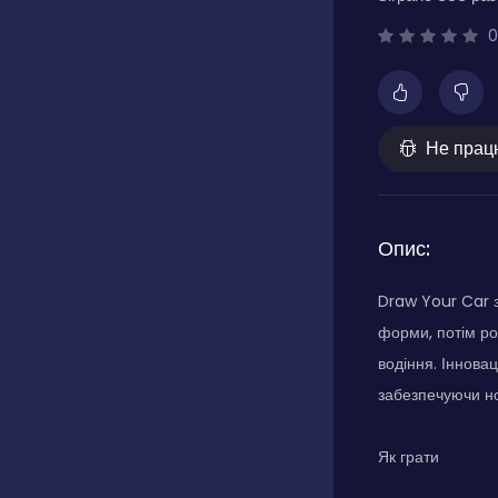
0
Не прац
Опис:
Draw Your Car з
форми, потім ро
водіння. Іннова
забезпечуючи но
Як грати