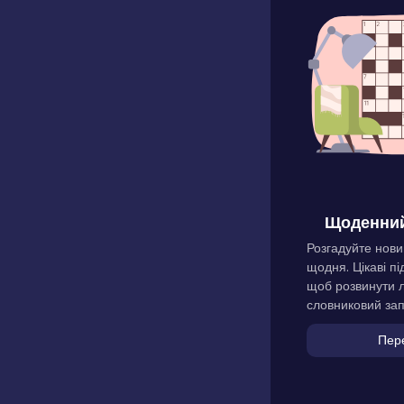
Щоденний
Розгадуйте нови
щодня. Цікаві пі
щоб розвинути л
словниковий зап
Пер