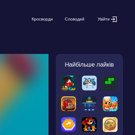
Увійти
Кросворди
Словодей
Найбільше лайків