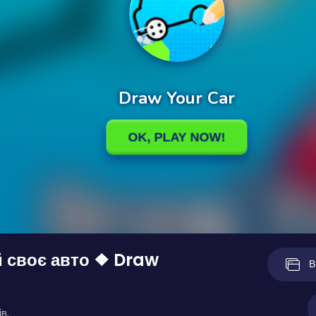
 своє авто ❖ Draw
В
в.