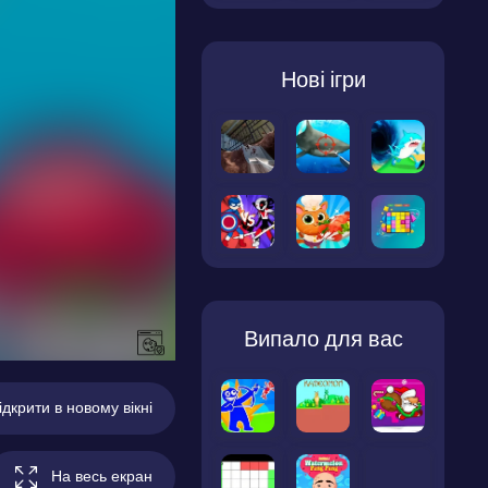
Нові ігри
Випало для вас
ідкрити в новому вікні
На весь екран