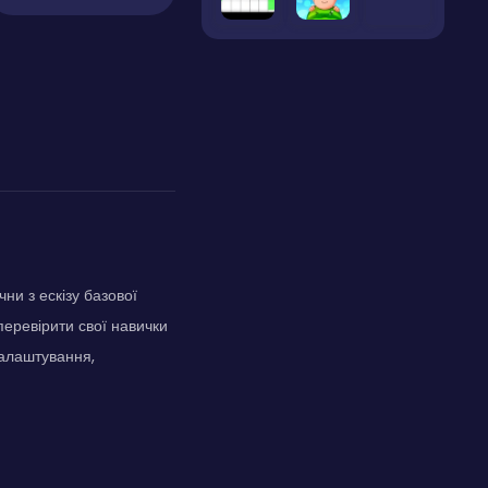
ни з ескізу базової
перевірити свої навички
налаштування,