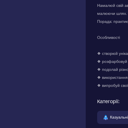
Намалюй свій ав
малюючи шлях. В
Порада: практик
Особливості
❖ створюй уніка
❖ розфарбовуй т
❖ подолай різн
❖ використання
❖ випробуй свої
Категорії:
Казуальні