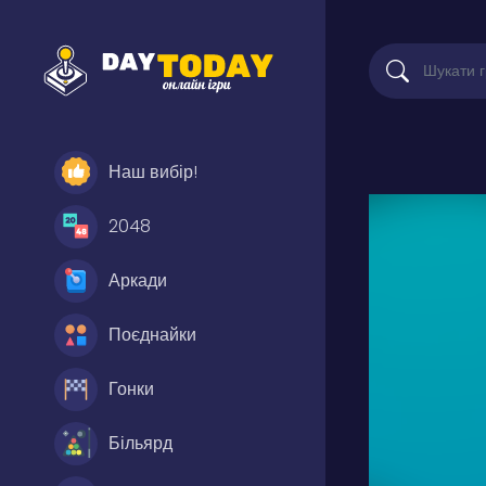
Наш вибір!
2048
Аркади
Поєднайки
Гонки
Більярд