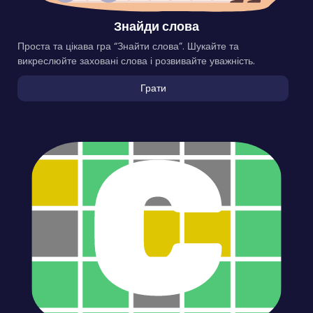
Знайди слова
Проста та цікава гра “Знайти слова”. Шукайте та
викреслюйте заховані слова і розвивайте уважність.
Грати