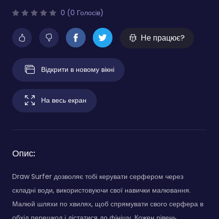
0 (0 Голосів)
Не працює?
Відкрити в новому вікні
На весь екран
Опис:
Draw Surfer дозволяє тобі керувати серфером через
складні води, використовуючи свої навички малювання.
Малюй шляхи по хвилях, щоб спрямувати свого серфера в
обхід перешкод і дістатися до фінішу. Кожен рівень