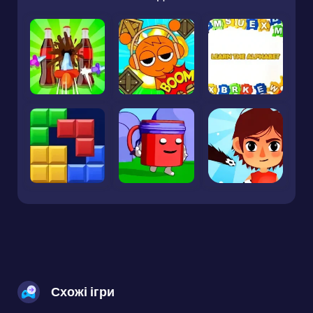
Схожі ігри