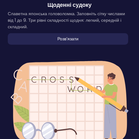
Щоденні судоку
Славетна японська головоломка. Заповніть сітку числами
від 1 до 9. Три рівні складності щодня: легкий, середній і
складний.
Розвʼязати