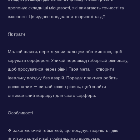
пропонує складніші місцевості, які вимагають точності та
вчасності. Це чудове поєднання творчості та дії.
Як грати
Малюй шляхи, перетягуючи пальцем або мишкою, щоб
керувати серфером. Уникай перешкод і зберігай рівновагу,
щоб просуватися через рівні. Твоя мета — створити
ідеальну поїздку без аварій. Порада: практика робить
досконалим — вивчай кожен рівень, щоб знайти
оптимальний маршрут для свого серфера.
Особливості
❖ захоплюючий геймплей, що поєднує творчість і дію
❖ різноманітні рівні з унікальними викликами