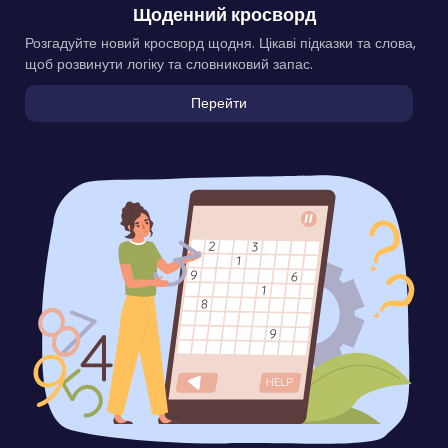
Щоденний кросворд
Розгадуйте новий кросворд щодня. Цікаві підказки та слова,
щоб розвинути логіку та словниковий запас.
Перейти