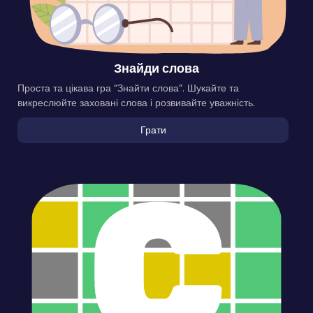
Знайди слова
Проста та цікава гра “Знайти слова”. Шукайте та
викреслюйте заховані слова і розвивайте уважність.
Грати