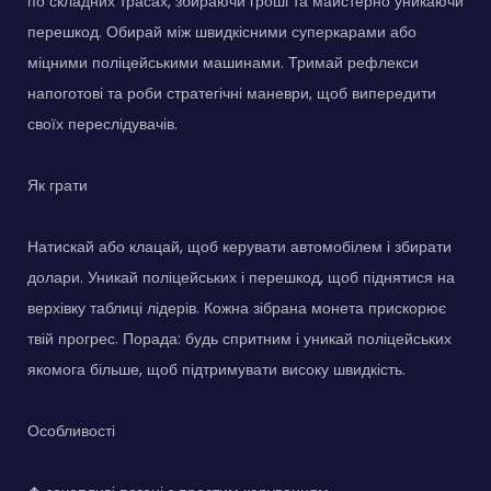
по складних трасах, збираючи гроші та майстерно уникаючи
перешкод. Обирай між швидкісними суперкарами або
міцними поліцейськими машинами. Тримай рефлекси
напоготові та роби стратегічні маневри, щоб випередити
своїх переслідувачів.
Як грати
Натискай або клацай, щоб керувати автомобілем і збирати
долари. Уникай поліцейських і перешкод, щоб піднятися на
верхівку таблиці лідерів. Кожна зібрана монета прискорює
твій прогрес. Порада: будь спритним і уникай поліцейських
якомога більше, щоб підтримувати високу швидкість.
Особливості