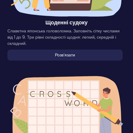
Щоденні судоку
Славетна японська головоломка. Заповніть сітку числами
від 1 до 9. Три рівні складності щодня: легкий, середній і
складний.
Розвʼязати