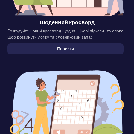
Щоденний кросворд
Розгадуйте новий кросворд щодня. Цікаві підказки та слова,
щоб розвинути логіку та словниковий запас.
Перейти