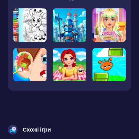
Схожі ігри