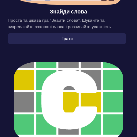
Знайди слова
Проста та цікава гра “Знайти слова”. Шукайте та
викреслюйте заховані слова і розвивайте уважність.
Грати