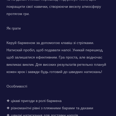
покращити свої навички, створюючи веселу атмосферу
протягом гри.
Як грати
Керуй барменом за допомогою клавіш зі стрілками.
Натискай пробіл, щоб подавати напої. Уникай перешкод,
щоб залишатися ефективним. Гра проста, але водночас
викликає виклик. Для високих результатів ретельно плануй
кожен крок і завжди будь готовий до швидких натискань!
Особливості
❖ цікаві пригоди в ролі бармена
❖ різноманітні рівні з пляжними барами та дахами
❖ швидкі натискання для доставки напоїв