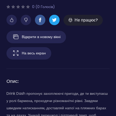
0 (0 Голосів)
Не працює?
Відкрити в новому вікні
На весь екран
Опис:
Drink Dash пропонує захоплюючі пригоди, де ти виступаєш
у ролі бармена, проходячи різноманітні рівні. Завдяки
швидким натисканням, доставляй напої на пляжних барах
та на дахах. Уникай перешкод і підтримуй темп, щоб