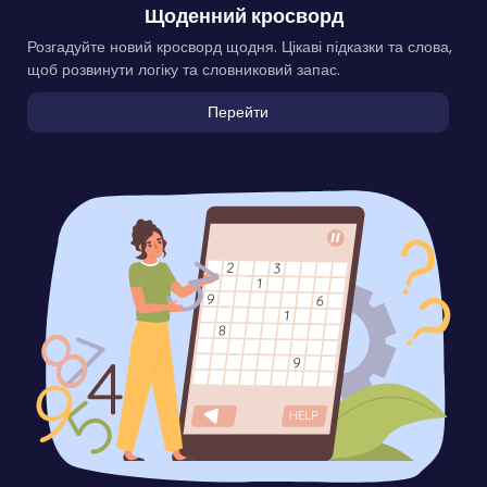
Щоденний кросворд
Розгадуйте новий кросворд щодня. Цікаві підказки та слова,
щоб розвинути логіку та словниковий запас.
Перейти