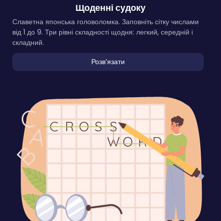
Щоденні судоку
Славетна японська головоломка. Заповніть сітку числами
від 1 до 9. Три рівні складності щодня: легкий, середній і
складний.
Розвʼязати