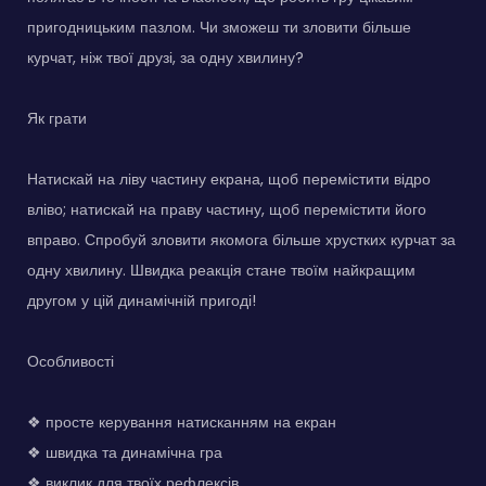
пригодницьким пазлом. Чи зможеш ти зловити більше
курчат, ніж твої друзі, за одну хвилину?
Як грати
Натискай на ліву частину екрана, щоб перемістити відро
вліво; натискай на праву частину, щоб перемістити його
вправо. Спробуй зловити якомога більше хрустких курчат за
одну хвилину. Швидка реакція стане твоїм найкращим
другом у цій динамічній пригоді!
Особливості
❖ просте керування натисканням на екран
❖ швидка та динамічна гра
❖ виклик для твоїх рефлексів