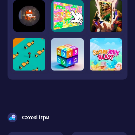
Схожі ігри