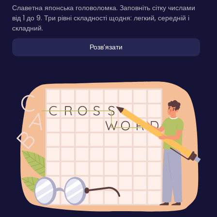
Славетна японська головоломка. Заповніть сітку числами
від 1 до 9. Три рівні складності щодня: легкий, середній і
складний.
Розвʼязати