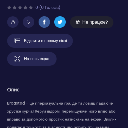
0 (0 Голосів)
Не працює?
Відкрити в новому вікні
На весь екран
Опис:
Broasted - це гіперказуальна гра, де ти ловиш падаюче
хрустке курча! Керуй відром, переміщуючи його вліво або
вправо за допомогою простих натискань на екран. Виклик
полягає в точності та вчасності, що робить гру цікавим