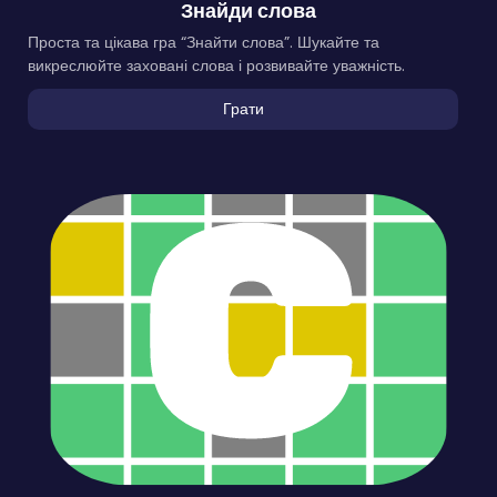
Знайди слова
Проста та цікава гра “Знайти слова”. Шукайте та
викреслюйте заховані слова і розвивайте уважність.
Грати