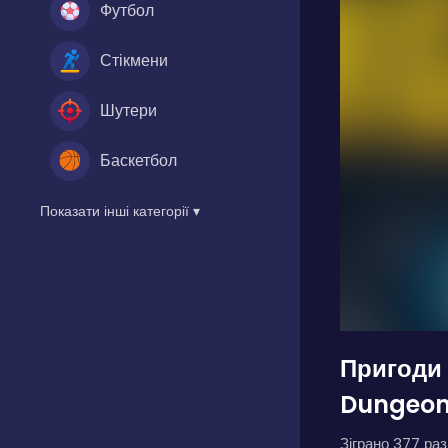
Футбол
Стікмени
Шутери
Баскетбол
Показати інші категорії ▾
Пригоди 
Dungeon
Зіграно 377 разі