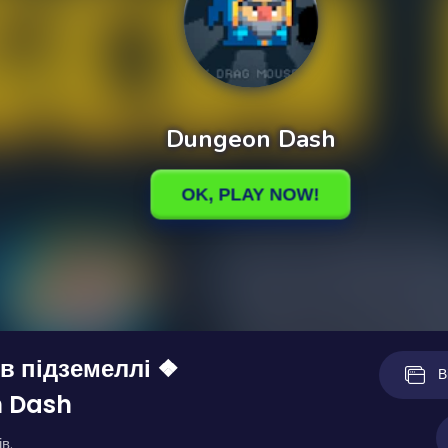
в підземеллі ❖
В
 Dash
в.