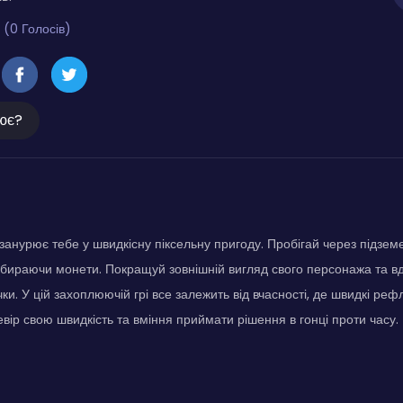
 (0 Голосів)
ює?
нурює тебе у швидкісну піксельну пригоду. Пробігай через підзем
 збираючи монети. Покращуй зовнішній вигляд свого персонажа та в
чки. У цій захоплюючій грі все залежить від вчасності, де швидкі ре
вір свою швидкість та вміння приймати рішення в гонці проти часу.