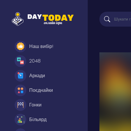
Наш вибір!
2048
Аркади
Поєднайки
Гонки
Більярд