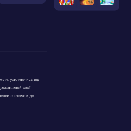
елля, ухиляючись від
досконалюй свої
флекси є ключем до