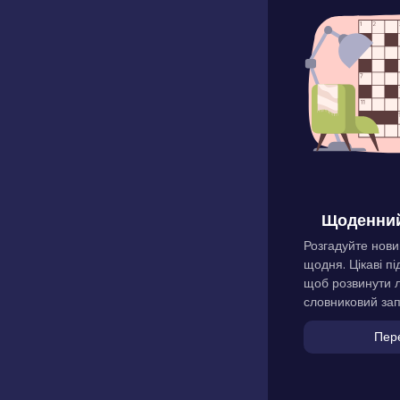
Щоденний
Розгадуйте нови
щодня. Цікаві пі
щоб розвинути л
словниковий зап
Пер