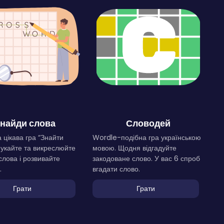
найди слова
Словодей
 цікава гра “Знайти
Wordle-подібна гра українською
Шукайте та викреслюйте
мовою. Щодня відгадуйте
слова і розвивайте
закодоване слово. У вас 6 спроб
.
вгадати слово.
Грати
Грати