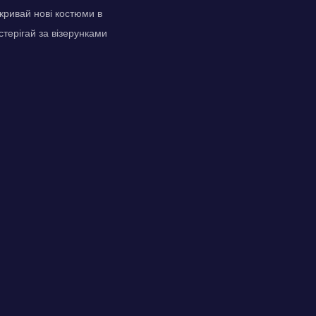
кривай нові костюми в
стерігай за візерунками