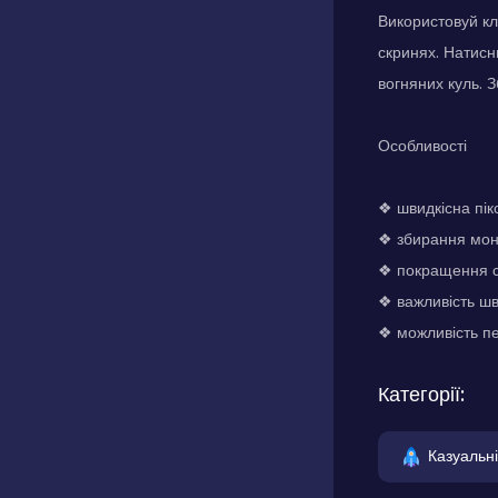
Використовуй кл
скринях. Натисн
вогняних куль. 
Особливості
❖ швидкісна пік
❖ збирання моне
❖ покращення с
❖ важливість ш
❖ можливість пе
Категорії:
Казуальні