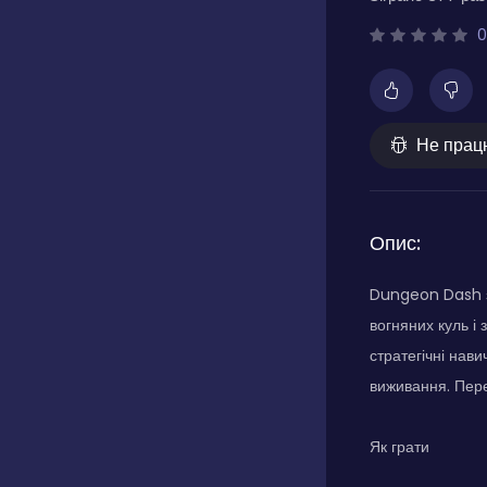
0
Не прац
Опис:
Dungeon Dash за
вогняних куль і
стратегічні нави
виживання. Пере
Як грати