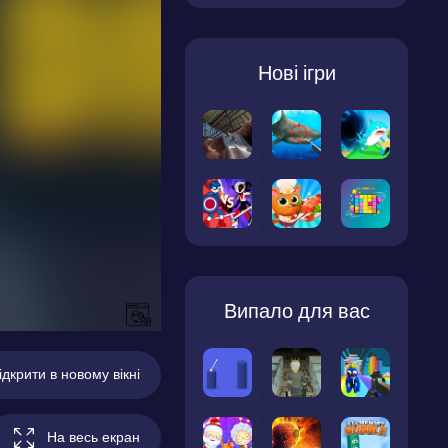
Нові ігри
Випало для вас
ідкрити в новому вікні
На весь екран