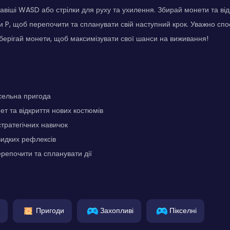
авіші WASD або стрілки для руху та ухилення. Збирай монети та від
и P, щоб перепочити та спланувати свій наступний крок. Уважно спо
Зберігай монети, щоб максимізувати свої шанси на виживання!
сельна пригода
т та відкриття нових костюмів
тратегічних навичок
видких рефлексів
репочити та спланувати дії
Пригоди
Захопливі
Пікселні