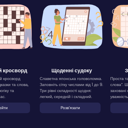
 кросворд
Щоденні судоку
З
й кросворд
Славетна японська головоломка.
Проста та
дказки та слова,
Заповніть сітку числами від 1 до 9.
слова”. 
огіку та
Три рівні складності щодня:
заховані 
ас.
легкий, середній і складний.
уважність
ейти
Розвʼязати