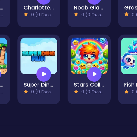
erraria Playground
Charlotte Valley
Noob Giant
)
0 (0 Голосів)
0 (0 Голосів)
0 (0
uper Onion Boy 2
Super Dino Run
Stars Collector
)
0 (0 Голосів)
0 (0 Голосів)
0 (0