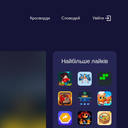
Увійти
Кросворди
Словодей
Найбільше лайків