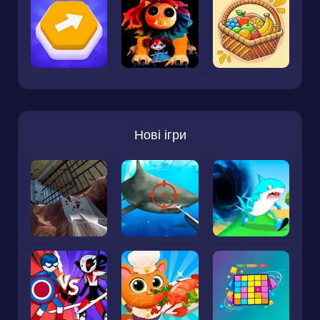
Нові ігри