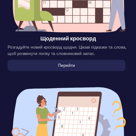
Щоденний кросворд
Розгадуйте новий кросворд щодня. Цікаві підказки та слова,
щоб розвинути логіку та словниковий запас.
Перейти