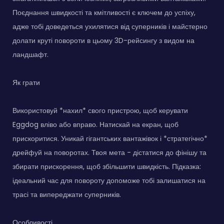
Поєднання швидкості та кмітливості є ключем до успіху,
адже тобі доведеться ухилятися від суперників і майстерно
долати круті повороти в цьому 3D-рейсингу з видом на
ландшафт.
Як грати
Використовуй *нахил* свого пристрою, щоб керувати
Eggdog вліво або вправо. Натискай на екран, щоб
прискоритися. Уникай гігантських вантажівок і *стратегічно*
дрейфуй на поворотах. Твоя мета - дістатися до фінішу та
збирати прискорення, щоб збільшити швидкість. Підказка:
ідеальний час для повороту допоможе тобі залишатися на
трасі та випереджати суперників.
Особливості