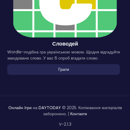
Словодей
Wordle-подібна гра українською мовою. Щодня відгадуйте
закодоване слово. У вас 6 спроб вгадати слово.
Грати
Онлайн Ігри
на
DAYTODAY
© 2025. Копіювання матеріалів
заборонено. |
Контакти
V-2.1.3