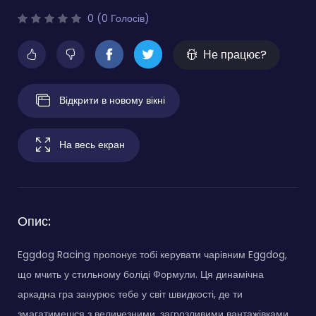
0 (0 Голосів)
Не працює?
Відкрити в новому вікні
На весь екран
Опис:
Eggdog Racing пропонує тобі керувати чарівним Eggdog,
що мчить у стильному боліді Формули. Ця динамічна
аркадна гра занурює тебе у світ швидкості, де ти
змагатимешся з величезними, загрозливими вантажівками.