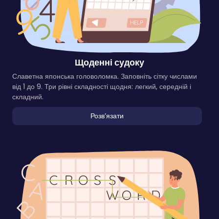
Щоденні судоку
Славетна японська головоломка. Заповніть сітку числами
від 1 до 9. Три рівні складності щодня: легкий, середній і
складний.
Розвʼязати