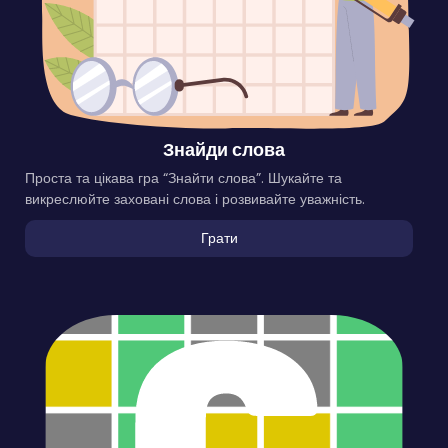
Знайди слова
Проста та цікава гра “Знайти слова”. Шукайте та
викреслюйте заховані слова і розвивайте уважність.
Грати