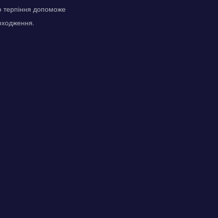
що терпіння допоможе
роходження.