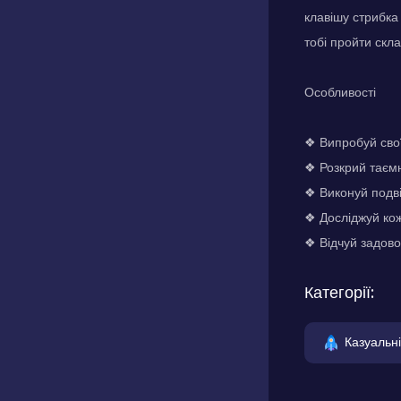
клавішу стрибка
тобі пройти скл
Особливості
❖ Випробуй свої
❖ Розкрий таємн
❖ Виконуй подв
❖ Досліджуй кож
❖ Відчуй задово
Категорії:
Казуальні