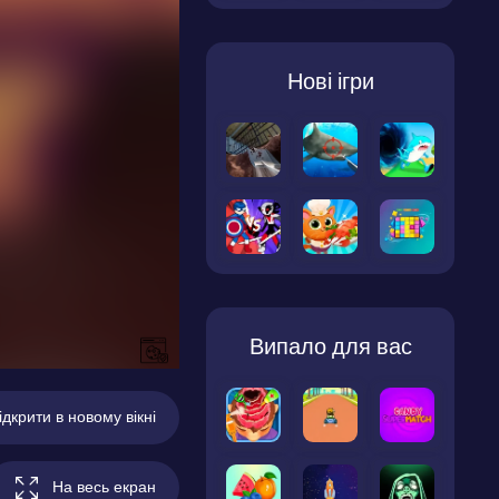
Нові ігри
Випало для вас
ідкрити в новому вікні
На весь екран