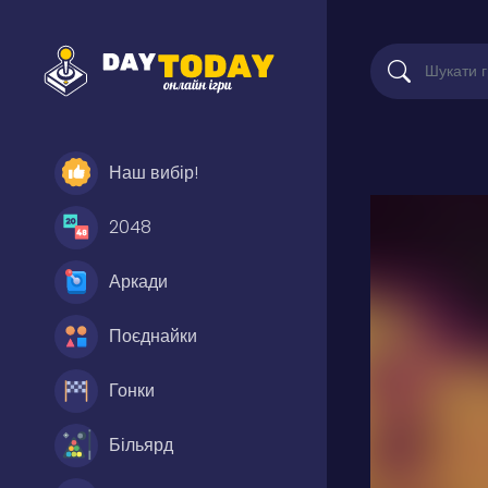
Наш вибір!
2048
Аркади
Поєднайки
Гонки
Більярд