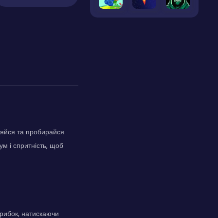
иляйся та пробирайся
м і спритність, щоб
рибок, натискаючи