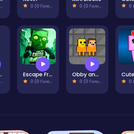
)
0 (0 Голосів)
0 (0 Голосів)
0 (0
h But MCraft
Escape From Castle Frankenstein
Obby and Noob Barry Prison
Cute
)
0 (0 Голосів)
0 (0 Голосів)
0 (0