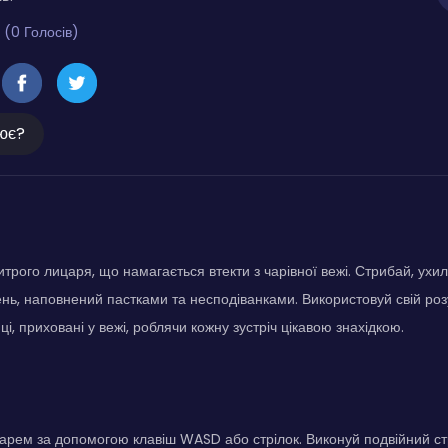
 (0 Голосів)
ює?
итрого лицаря, що намагається втекти з чарівної вежі. Стрибай, ух
ень, наповнений пастками та несподіванками. Використовуй свій розу
і, приховані у вежі, роблячи кожну зустріч цікавою знахідкою.
арем за допомогою клавіш WASD або стрілок. Виконуй подвійний ст