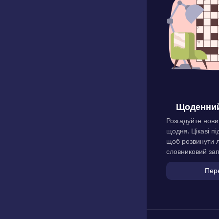
Щоденний
Розгадуйте нови
щодня. Цікаві пі
щоб розвинути л
словниковий зап
Пер