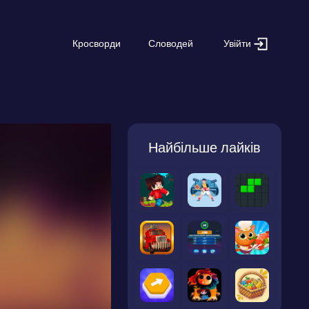
Увійти
Кросворди
Словодей
Найбільше лайків