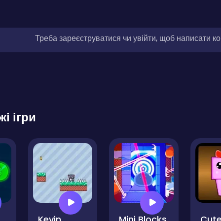
Треба зареєструватися чи увійти, щоб написати к
жі ігри
an Huggy 456 Squid
Kevin
Mini Blocks
Cute