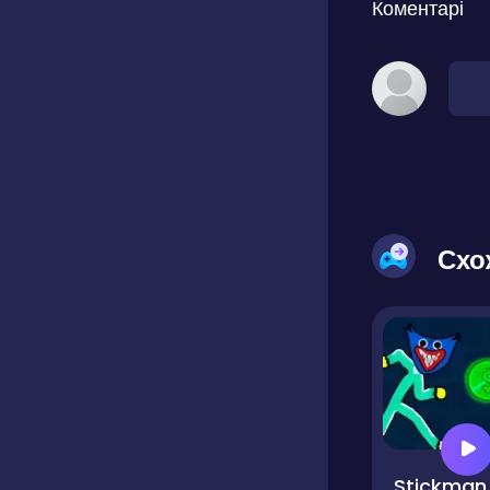
Коментарі
Схо
Stickm