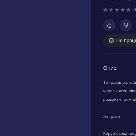
0
Не прац
Опис:
Ти граєш роль х
через кожен рів
розкрити таємниц
Як грати
Керуй своїм лиц