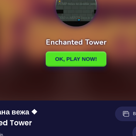
ана вежа ❖
В
ed Tower
в.