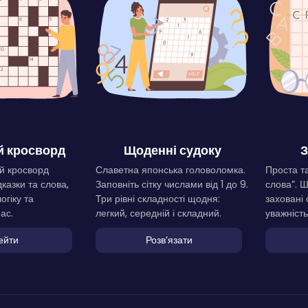
 кросворд
Щоденні судоку
З
й кросворд
Славетна японська головоломка.
Проста та
дказки та слова,
Заповніть сітку числами від 1 до 9.
слова”. 
огіку та
Три рівні складності щодня:
заховані 
ас.
легкий, середній і складний.
уважність
ейти
Розвʼязати