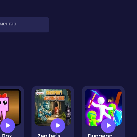
оментар
 Box
Zenifer's Adventure
Dungeon Master - Cult & Craft