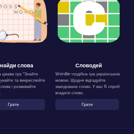
найди слова
Словодей
 цікава гра “Знайти
Wordle-подібна гра українською
Шукайте та викреслюйте
мовою. Щодня відгадуйте
слова і розвивайте
закодоване слово. У вас 6 спроб
.
вгадати слово.
Грати
Грати