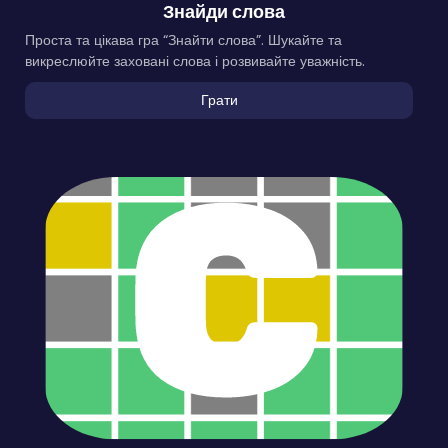
Знайди слова
Проста та цікава гра “Знайти слова”. Шукайте та
викреслюйте заховані слова і розвивайте уважність.
Грати