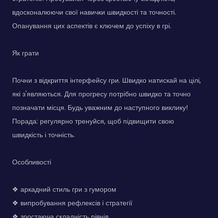
вдосконалюючи свої навички швидкості та точності.
Опанування цих аспектів є ключем до успіху в грі.
Як грати
Почни з відкриття інтерфейсу гри. Швидко натискай на цілі,
які з'являються. Для прогресу потрібно швидко та точно
позначати місця. Будь уважним до наступного виклику!
Порада: регулярно тренуйся, щоб підвищити свою
швидкість і точність.
Особливості
❖ аркадний стиль гри з гумором
❖ випробування рефлексів і стратегії
❖ зростаюча складність рівнів