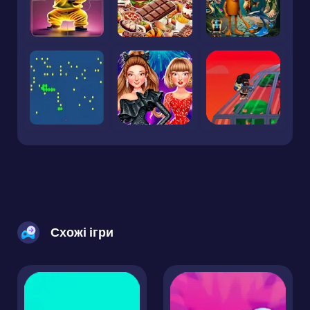
Схожі ігри