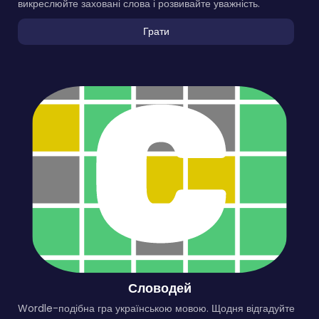
викреслюйте заховані слова і розвивайте уважність.
Грати
Словодей
Wordle-подібна гра українською мовою. Щодня відгадуйте