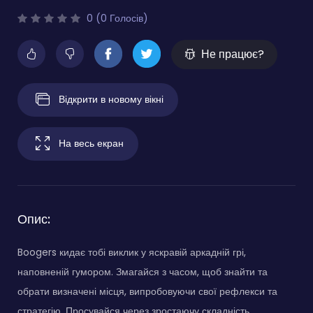
0 (0 Голосів)
Не працює?
Відкрити в новому вікні
На весь екран
Опис:
Boogers кидає тобі виклик у яскравій аркадній грі,
наповненій гумором. Змагайся з часом, щоб знайти та
обрати визначені місця, випробовуючи свої рефлекси та
стратегію. Просувайся через зростаючу складність,