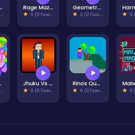
 Boy Adventure
Rage Maze Troll Hardest Platformer
Geometry Rash But MCraft
)
0 (0 Голосів)
0 (0 Голосів)
0 (0
non DX
Jhuku Vs Bro
Rinos Quest 2
)
0 (0 Голосів)
0 (0 Голосів)
0 (0