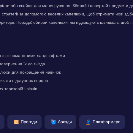
рілки або свайпи для маневрування. Збирай і повертай предмети до 
й стратегії за допомогою веселих капелюхів, щоб отримати нові здібн
території. Порада: обирай капелюхи, які підвищують швидкість, щоб 
іт з різноманітними ландшафтами
 повернення їх до гнізда
пелюхи для покращення навичок
икати підступних ворогів
х територій і рівнів
Пригоди
Аркади
Платформери