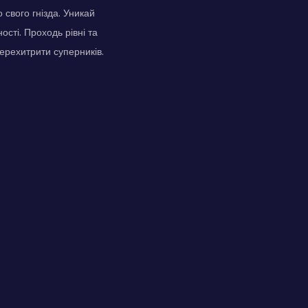
свого гнізда. Уникай
ості. Проходь рівні та
перехитрити суперників.