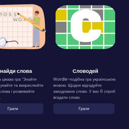
найди слова
Словодей
 цікава гра “Знайти
Wordle-подібна гра українською
Шукайте та викреслюйте
мовою. Щодня відгадуйте
слова і розвивайте
закодоване слово. У вас 6 спроб
.
вгадати слово.
Грати
Грати