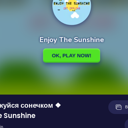
жуйся сонечком ❖
В
e Sunshine
ів.