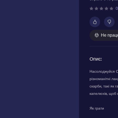
0
Не прац
Опис:
Насолоджуйся Со
різноманітні ла
скарби, такі як
капелюхів, щоб 
Як грати