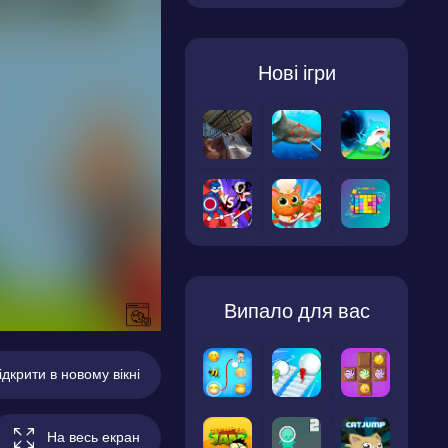
Нові ігри
Випало для вас
ідкрити в новому вікні
На весь екран