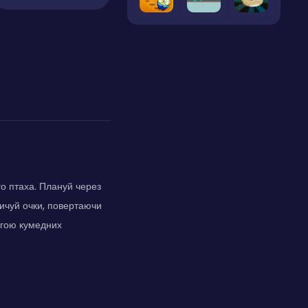
го птаха. Плануй через
пичуй очки, повертаючи
могою кумедних