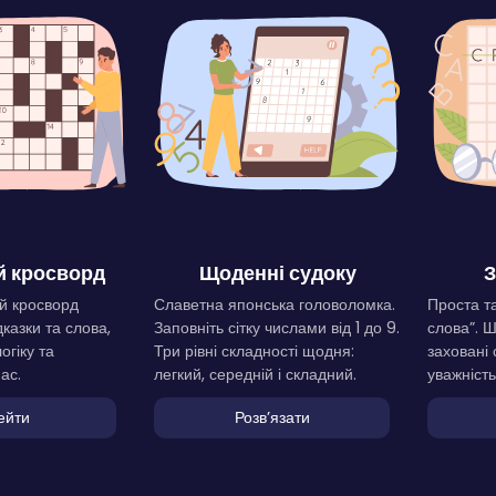
 кросворд
Щоденні судоку
З
й кросворд
Славетна японська головоломка.
Проста та
дказки та слова,
Заповніть сітку числами від 1 до 9.
слова”. 
огіку та
Три рівні складності щодня:
заховані 
ас.
легкий, середній і складний.
уважність
ейти
Розвʼязати