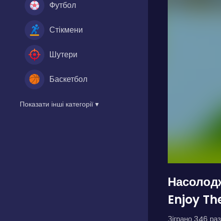
Футбол
Стікмени
Шутери
Баскетбол
Показати інші категорії ▾
Насолод
Enjoy Th
Зіграно 346 раз