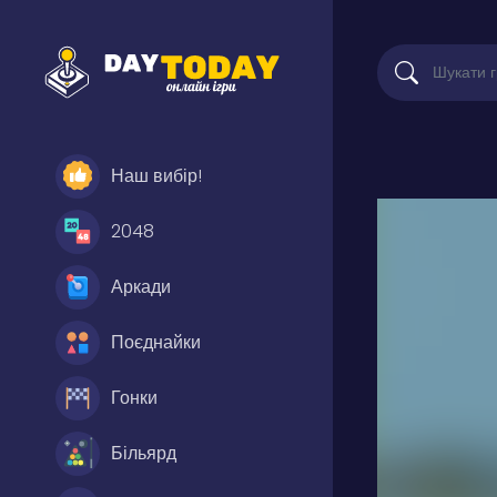
Наш вибір!
2048
Аркади
Поєднайки
Гонки
Більярд