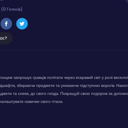
 (0 Голосів)
ює?
нцем запрошує гравців політати через яскравий світ у ролі весело
ндшафти, збираючи предмети та уникаючи підступних ворогів. Нако
 гаджети та снеки, до свого гнізда. Покращуй свою подорож за допо
налаштувати навички свого птаха.