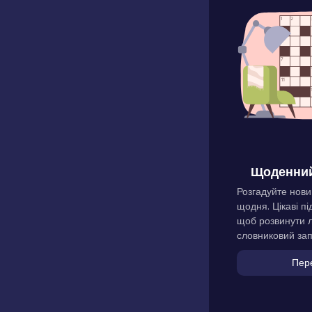
Щоденний
Розгадуйте нови
щодня. Цікаві пі
щоб розвинути л
словниковий зап
Пер