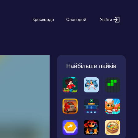
Увійти
Кросворди
Словодей
Найбільше лайків