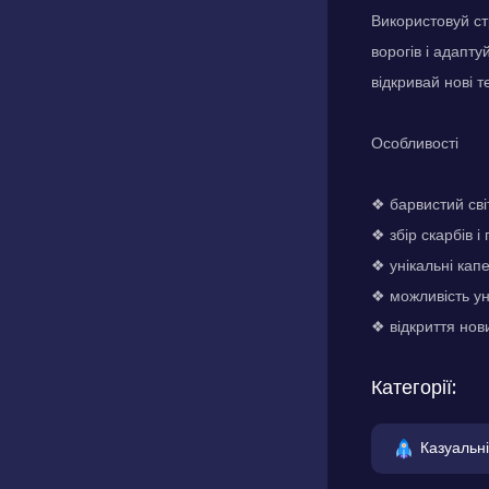
Використовуй ст
ворогів і адапту
відкривай нові 
Особливості
❖ барвистий св
❖ збір скарбів і
❖ унікальні ка
❖ можливість ун
❖ відкриття нови
Категорії:
Казуальні