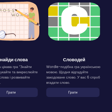
найди слова
Словодей
 цікава гра “Знайти
Wordle-подібна гра українською
Шукайте та викреслюйте
мовою. Щодня відгадуйте
слова і розвивайте
закодоване слово. У вас 6 спроб
.
вгадати слово.
Грати
Грати