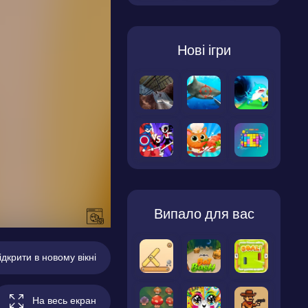
Нові ігри
Випало для вас
ідкрити в новому вікні
На весь екран