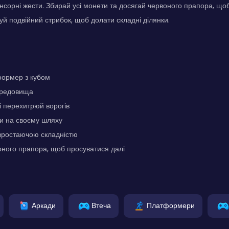
нсорні жести. Збирай усі монети та досягай червоного прапора, щоб
уй подвійний стрибок, щоб долати складні ділянки.
формер з кубом
ередовища
і перехитрюй ворогів
и на своєму шляху
і зростаючою складністю
ного прапора, щоб просуватися далі
Аркади
Втеча
Платформери