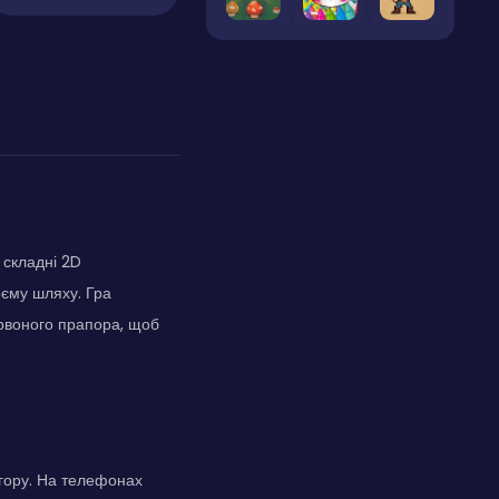
 складні 2D
оєму шляху. Гра
червоного прапора, щоб
вгору. На телефонах