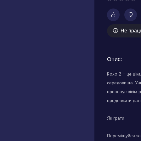
Не прац
Опис:
Rexo 2 – це цік
середовища. Уни
пропонує вісім 
продовжити далі
Як грати
Переміщуйся за 