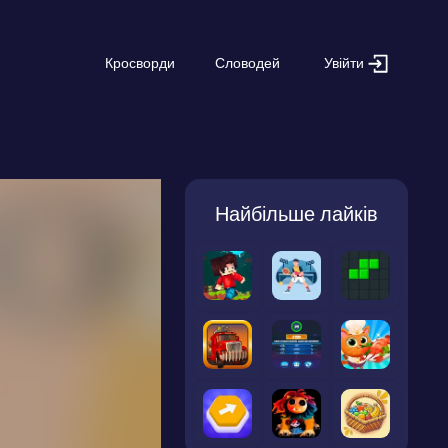
Увійти
Кросворди
Словодей
Найбільше лайків