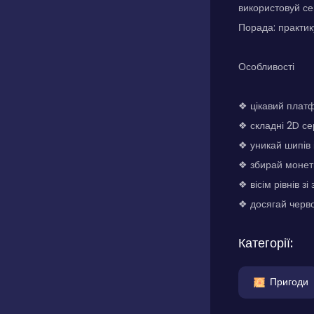
використовуй се
Порада: практик
Особливості
❖ цікавий плат
❖ складні 2D с
❖ уникай шипів 
❖ збирай монет
❖ вісім рівнів з
❖ досягай черво
Категорії:
Пригоди