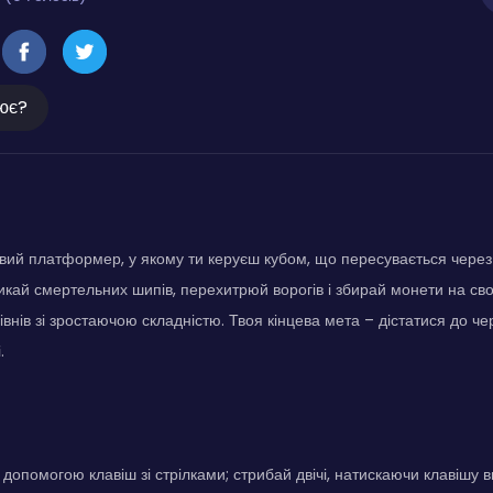
ює?
авий платформер, у якому ти керуєш кубом, що пересувається через
кай смертельних шипів, перехитрюй ворогів і збирай монети на св
рівнів зі зростаючою складністю. Твоя кінцева мета – дістатися до 
.
допомогою клавіш зі стрілками; стрибай двічі, натискаючи клавішу 