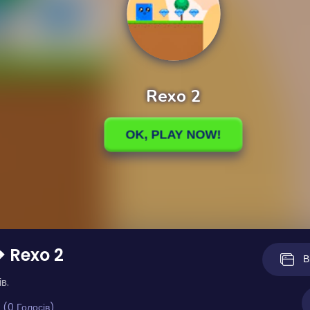
❖ Rexo 2
В
в.
 (0 Голосів)