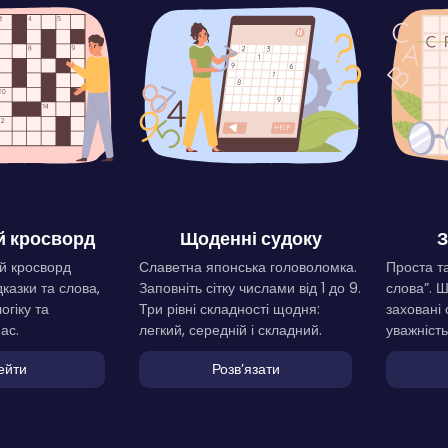
 кросворд
Щоденні судоку
З
й кросворд
Славетна японська головоломка.
Проста та
дказки та слова,
Заповніть сітку числами від 1 до 9.
слова”. 
огіку та
Три рівні складності щодня:
заховані 
ас.
легкий, середній і складний.
уважність
ейти
Розвʼязати