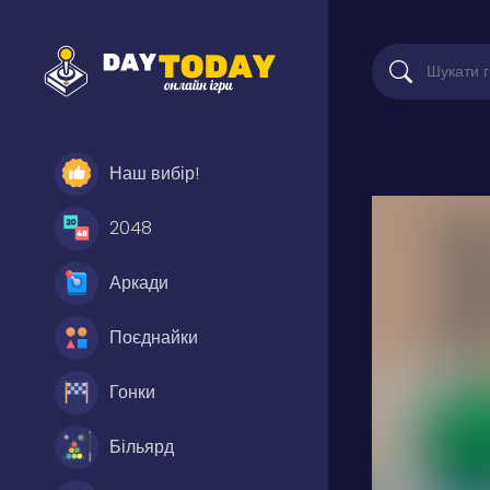
Наш вибір!
2048
Аркади
Поєднайки
Гонки
Більярд