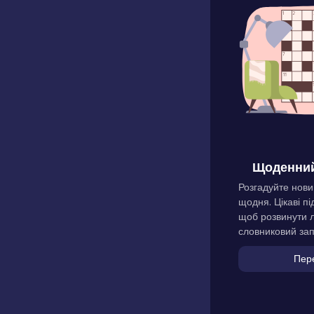
Щоденний
Розгадуйте нови
щодня. Цікаві пі
щоб розвинути л
словниковий зап
Пер