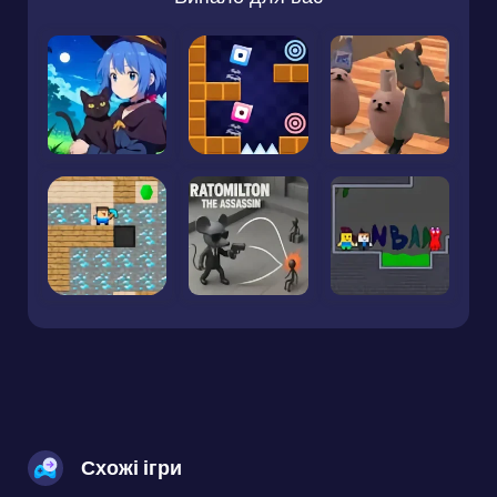
Схожі ігри