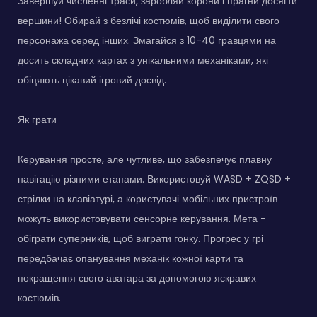
Завершуй численні траси, заробляй корони і прагни досягти
вершини! Обирай з безлічі костюмів, щоб виділити свого
персонажа серед інших. Змагайся з 10-40 гравцями на
досить складних картах з унікальними механіками, які
обіцяють цікавий ігровий досвід.
Як грати
Керування просте, але чутливе, що забезпечує плавну
навігацію різними етапами. Використовуй WASD + ZQSD +
стрілки на клавіатурі, а користувачі мобільних пристроїв
можуть використовувати сенсорне керування. Мета -
обіграти суперників, щоб виграти гонку. Прогрес у грі
передбачає опанування механік кожної карти та
покращення свого аватара за допомогою яскравих
костюмів.