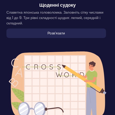
Щоденні судоку
Славетна японська головоломка. Заповніть сітку числами
від 1 до 9. Три рівні складності щодня: легкий, середній і
складний.
Розвʼязати