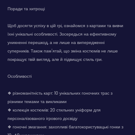
Поради та хитрощі
Щоб досягти успіху в цій грі, ознайомся з картами та вивчи
їхні унікальні особливості. Зосередься на ефективному
уникненні перешкод, а не лише на випередженні
суперників. Також пам'ятай, що зміна костюмів не лише
покращує твій вигляд, але й підвищує стиль гри.
Особливості
❖ різноманітність карт: 10 унікальних гоночних трас з
різними темами та викликами
❖ колекція костюмів: 20 стильних уніформ для
персоналізованого ігрового досвіду
❖ гоночні змагання: захопливі багатокористувацькі гонки з