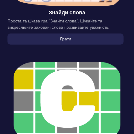
Знайди слова
Проста та цікава гра “Знайти слова”. Шукайте та
викреслюйте заховані слова і розвивайте уважність.
Грати