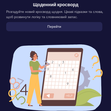
Щоденний кросворд
Розгадуйте новий кросворд щодня. Цікаві підказки та слова,
щоб розвинути логіку та словниковий запас.
Перейти