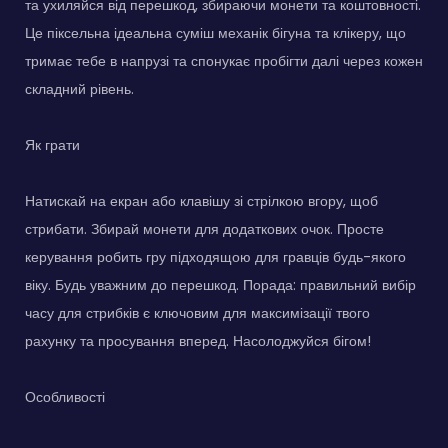
та ухиляйся від перешкод, збираючи монети та коштовності.
Це піксельна ідеальна суміш механік бігуна та клікеру, що
тримає тебе в напрузі та спонукає пробігти далі через кожен
складний рівень.
Як грати
Натискай на екран або клавішу зі стрілкою вгору, щоб
стрибати. Збирай монети для додаткових очок. Просте
керування робить гру підходящою для гравців будь-якого
віку. Будь уважним до перешкод. Порада: правильний вибір
часу для стрибків є ключовим для максимізації твого
рахунку та просування вперед. Насолоджуйся бігом!
Особливості