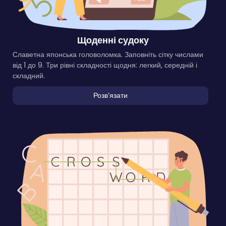
Щоденні судоку
Славетна японська головоломка. Заповніть сітку числами
від 1 до 9. Три рівні складності щодня: легкий, середній і
складний.
Розвʼязати