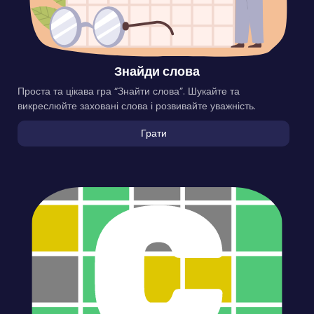
Знайди слова
Проста та цікава гра “Знайти слова”. Шукайте та
викреслюйте заховані слова і розвивайте уважність.
Грати