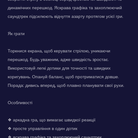
динамічних перешкод. Яскрава графіка та захоплюючий
саундтрек підсилюють відчуття азарту протягом усієї гри.
Як грати
Торкнися екрана, щоб керувати стрілою, уникаючи
перешкод. Будь уважним, адже швидкість зростає.
Використовуй легкі дотики для точності та швидких
коригувань. Опануй баланс, щоб протриматися довше.
Порада: дивись вперед, щоб плавно планувати свої рухи.
Особливості
❖ аркадна гра, що вимагає швидкої реакції
❖ просте управління в один дотик
❖ яскрава графіка та захоплюючий саундтрек