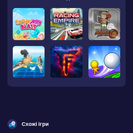
Схожі ігри