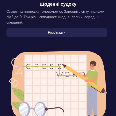
Щоденні судоку
Славетна японська головоломка. Заповніть сітку числами
від 1 до 9. Три рівні складності щодня: легкий, середній і
складний.
Розвʼязати