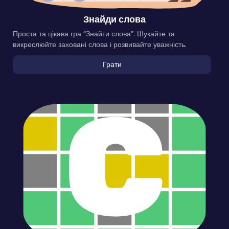
Знайди слова
Проста та цікава гра “Знайти слова”. Шукайте та
викреслюйте заховані слова і розвивайте уважність.
Грати