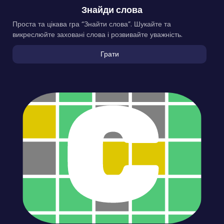
Знайди слова
Проста та цікава гра “Знайти слова”. Шукайте та
викреслюйте заховані слова і розвивайте уважність.
Грати