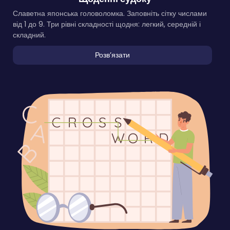
Славетна японська головоломка. Заповніть сітку числами
від 1 до 9. Три рівні складності щодня: легкий, середній і
складний.
Розвʼязати