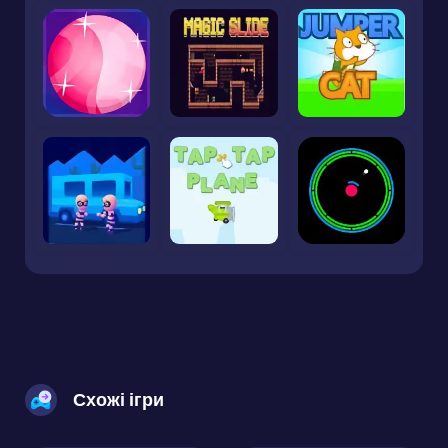
Схожі ігри