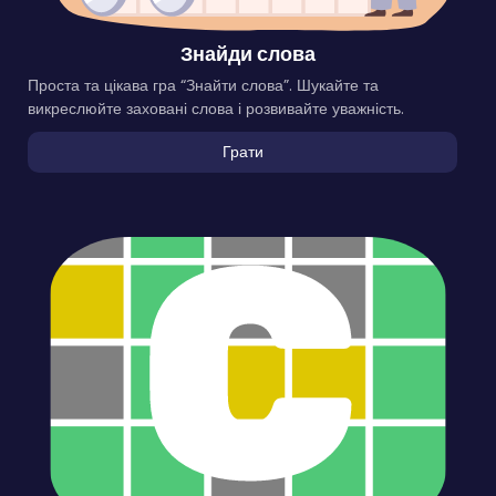
Знайди слова
Проста та цікава гра “Знайти слова”. Шукайте та
викреслюйте заховані слова і розвивайте уважність.
Грати