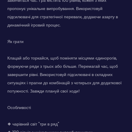
закінчиться час. Гра містить 100 рівнів, кожен з яких
пропонує унікальне випробування. Використовуй
підсилювачі для стратегічної переваги, додаючи азарту в
динамічний ігровий процес.
Як грати
Клацай або торкайся, щоб поміняти місцями єдинорогів,
формуючи ряди з трьох або більше. Перемагай час, щоб
завершити рівні. Використовуй підсилювачі в складних
ситуаціях і прагни до комбінацій з чотирьох для додаткової
потужності. Завжди плануй свої ходи!
Особливості
❖ чарівний світ "три в ряд"