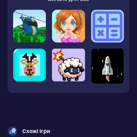
Схожі ігри