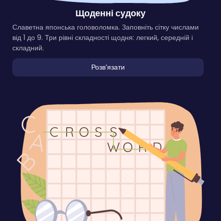
Щоденні судоку
Славетна японська головоломка. Заповніть сітку числами
від 1 до 9. Три рівні складності щодня: легкий, середній і
складний.
Розвʼязати