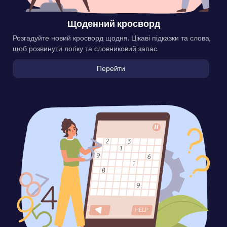
Щоденний кросворд
Розгадуйте новий кросворд щодня. Цікаві підказки та слова,
щоб розвинути логіку та словниковий запас.
Перейти