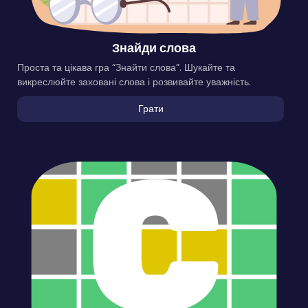
Знайди слова
Проста та цікава гра “Знайти слова”. Шукайте та
викреслюйте заховані слова і розвивайте уважність.
Грати