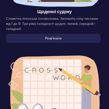
Щоденні судоку
Славетна японська головоломка. Заповніть сітку числами
від 1 до 9. Три рівні складності щодня: легкий, середній і
складний.
Розвʼязати