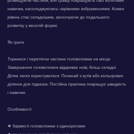
розміщуючи частини, юні гравці покращують свої когнітивні
навички, насолоджуючись чарівними зображеннями. Кожен
рівень стає складнішим, заохочуючи до подальшого
розвитку у веселій формі.
Як грати
Торкнися і перетягни частини головоломки на місце.
Завершення головоломок відкриває нові, більш складні.
Дітям легко користуватися. Починай з кутів або кольорових
ділянок для підказок. Постійна практика покращує швидкість
і навички.
Особливості
❖ барвисті головоломки з єдинорогами