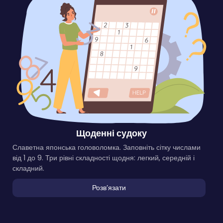
Щоденні судоку
Славетна японська головоломка. Заповніть сітку числами
від 1 до 9. Три рівні складності щодня: легкий, середній і
складний.
Розвʼязати