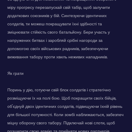
міру прогресу перезапускай свій табір, щоб залучити
додаткових союзників у бій. Синтезуючи ідентичних
солдатів, ти можеш покращувати їхні здібності та
зміцнювати стійкість свого батальйону. Бери участь у
напружених битвах і заробляй срібні нагороди за
допомогою своїх військових радників, забезпечуючи
виживання табору проти хвиль неживих нападників.
Як грати
Поринь у дію, готуючи свій блок солдатів і стратегічно
розміщуючи їх на полі бою. Щоб покращити своїх бійців,
об'єднуй двох ідентичних солдатів, підвищуючи їхній рівень
для більшої потужності. Коли зомбі наближаються, забезпеч
міцну оборону свого табору. Підключай нові слоти, щоб
розширити свою армію та прийняти нових партнерів.