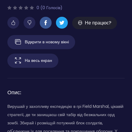
0 (0 Голосів)
Не працює?
Відкрити в новому вікні
На весь екран
Опис:
Вирушай у захопливу експедицію в грі Field Marshal, цікавій
стратегії, де ти захищаєш свій табір від безжальних орд
зомбі. Збирай і розміщуй потужний блок солдатів,
об'єднуючи їх для посилення та покращення оборони. У