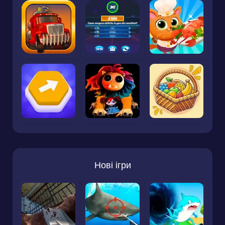
Нові ігри