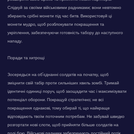
Слідкуй за своїми військовими радниками; вони невтомно
збирають срібні монети під час битв. Використовуй ці
монети мудро, щоб розблокувати покращення та
укріплення, забезпечуючи готовність табору до наступного
нападу.
Поради та хитрощі
Зосередься на об'єднанні солдатів на початку, щоб
зміцнити свій табір проти сильніших хвиль зомбі. Тримай
ідентичні одиниці поруч, щоб заощадити час і максимізувати
потенціал оборони. Покращуй стратегічно; не всі
покращення однакові, тому обирай ті, що найкраще
відповідають твоїм поточним потребам. Не забувай швидко
розгортати нові слоти, щоб прийняти більше солдатів на
полі бою. Військові радники забезпечують постійний потік