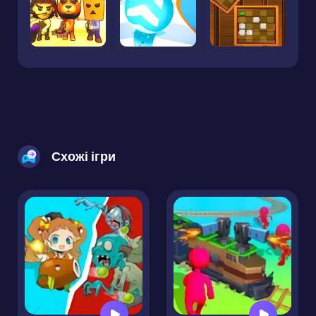
Схожі ігри