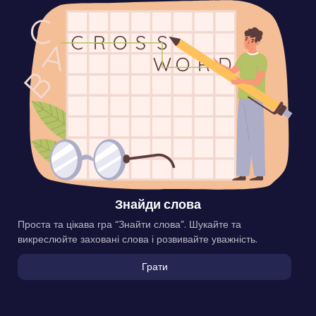
Знайди слова
Проста та цікава гра “Знайти слова”. Шукайте та
викреслюйте заховані слова і розвивайте уважність.
Грати