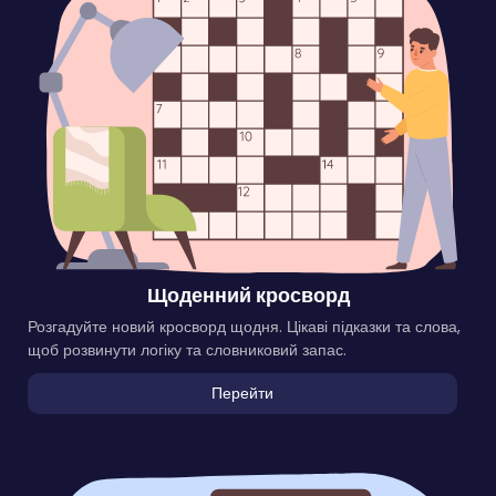
Щоденний кросворд
Розгадуйте новий кросворд щодня. Цікаві підказки та слова,
щоб розвинути логіку та словниковий запас.
Перейти