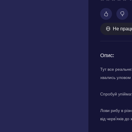
Не прац
Опис:
Тут все реальне
хвались уловом і
Спробуй упіймат
Лови рибу в різн
від черв'яків до 