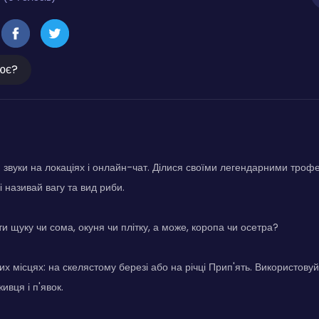
ює?
: звуки на локаціях і онлайн-чат. Ділися своїми легендарними троф
 називай вагу та вид риби.
и щуку чи сома, окуня чи плітку, а може, коропа чи осетра?
их місцях: на скелястому березі або на річці Прип'ять. Використовуй
живця і п'явок.