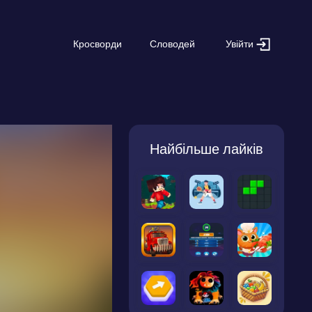
Увійти
Кросворди
Словодей
Найбільше лайків