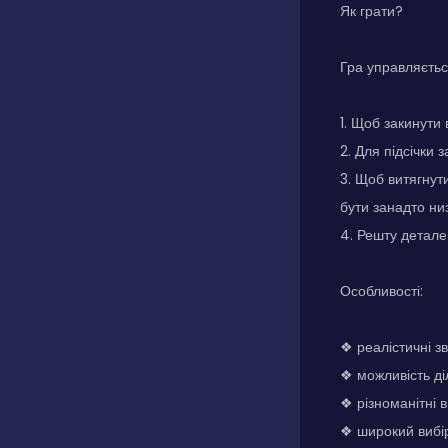
Як грати?
Гра управляєтьс
1. Щоб закинути 
2. Для підсічки 
3. Щоб витягнут
бути занадто ни
4. Решту деталей
Особливості:
❖ реалістичні з
❖ можливість д
❖ різноманітні 
❖ широкий вибі