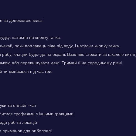
я за допомогою миші.
вудку, натисни на кнопку гачка.
зачекай, поки поплавець піде під воду, і натисни кнопку гачка.
и рибу, клацни будь-де на екрані. Важливо стежити за шкалою витя
зькою або перевищувати межі. Тримай її на середньому рівні.
 ти дізнаєшся під час гри.
вуки та онлайн-чат
ілитися трофеями з іншими гравцями
види риб та локацій
р приманок для риболовлі