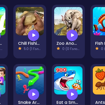
oose Simulator
Chill Fishing 2 New Horizons
Zoo Anomaly Simulation
Fish
)
5.0 (1 Голосів)
0 (0 Голосів)
0 (0
and
Snake Arena 2
Eat a Smaller Fish
Ants