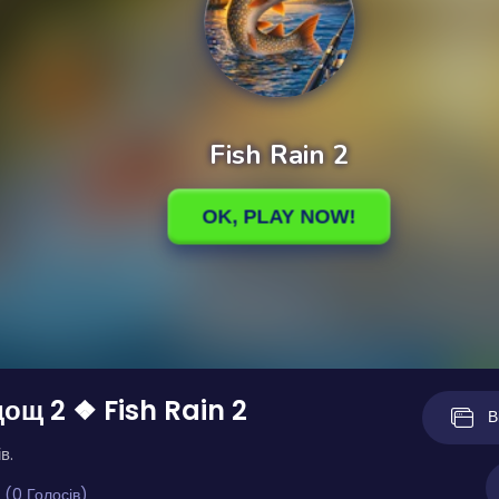
ощ 2 ❖ Fish Rain 2
В
в.
 (0 Голосів)