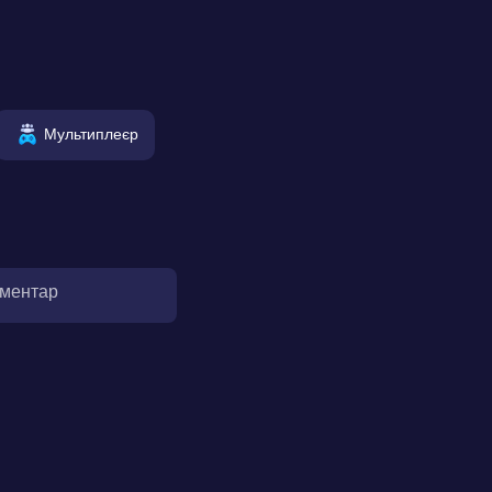
Мультиплеєр
оментар