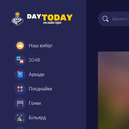
Наш вибір!
2048
Аркади
Поєднайки
Гонки
Більярд