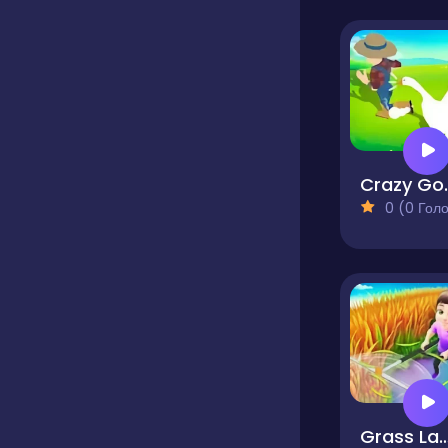
Crazy G
0 (0 Голосів
Grass L