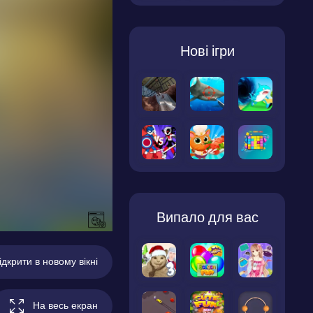
Нові ігри
Випало для вас
ідкрити в новому вікні
На весь екран