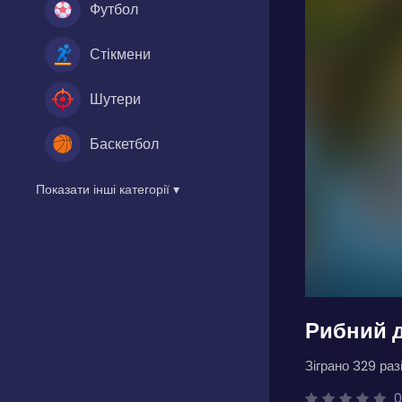
Футбол
Стікмени
Шутери
Баскетбол
Показати інші категорії ▾
Рибний д
Зіграно 329 разі
0