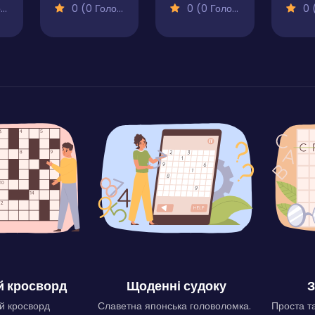
)
0 (0 Голосів)
0 (0 Голосів)
0 (0
 кросворд
Щоденні судоку
З
й кросворд
Славетна японська головоломка.
Проста та