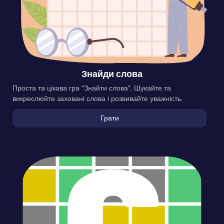
Знайди слова
Проста та цікава гра “Знайти слова”. Шукайте та
викреслюйте заховані слова і розвивайте уважність.
Грати