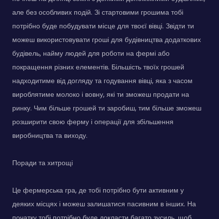
але без особливих подій. Зі стартовими грошима тобі
потрібно буде побудувати місце для твоєї вівці. Звідти ти
можеш використовувати гроші для будівництва додаткових
будівель, найму людей для роботи на фермі або
покращення різних елементів. Більшість твоїх грошей
надходитиме від догляду та годування вівці, яка з часом
вироблятиме молоко і вовну, які ти зможеш продати на
ринку. Чим більше грошей ти заробиш, тим більше зможеш
розширити свою ферму і операції для збільшення
виробництва та виходу.
Поради та хитрощі
Це фермерська гра, де тобі потрібно бути активним у
деяких місцях і можеш залишатися пасивним в інших. На
початку тобі потрібно буде докласти багато зусиль, щоб