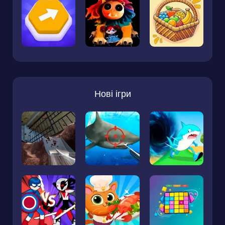
Нові ігри