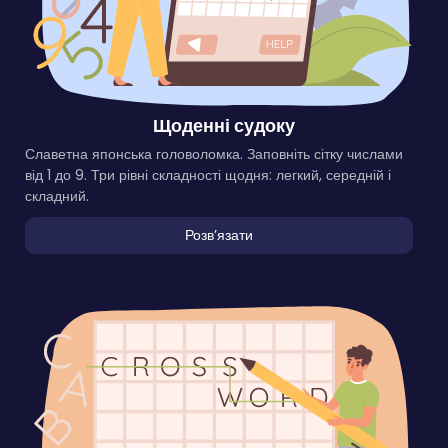
Щоденні судоку
Славетна японська головоломка. Заповніть сітку числами
від 1 до 9. Три рівні складності щодня: легкий, середній і
складний.
Розвʼязати