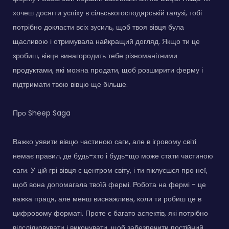
хочеш досягти успіху в сільськогосподарській галузі, тобі
потрібно докласти всіх зусиль, щоб твоя вівця була
щасливою і отримувала найкращий догляд. Якщо ти це
зробиш, вівця винагородить тебе різноманітними
продуктами, які можна продати, щоб розширити ферму і
підтримати твою вівцю ще більше.
Про Sheep Saga
Важко уявити вівцю частиною саги, але в ігровому світі
немає правил, де будь-хто і будь-що може стати частиною
саги. У цій грі вівця є центром світу, і ти піклуєшся про неї,
щоб вона допомагала твоїй фермі. Робота на фермі - це
важка праця, але менш виснажлива, коли ти робиш це в
цифровому форматі. Проте є багато аспектів, які потрібно
відслідковувати і виконувати, щоб забезпечити постійний