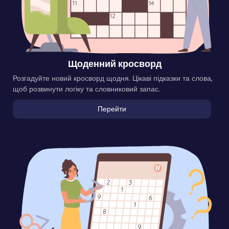
Щоденний кросворд
Розгадуйте новий кросворд щодня. Цікаві підказки та слова,
щоб розвинути логіку та словниковий запас.
Перейти