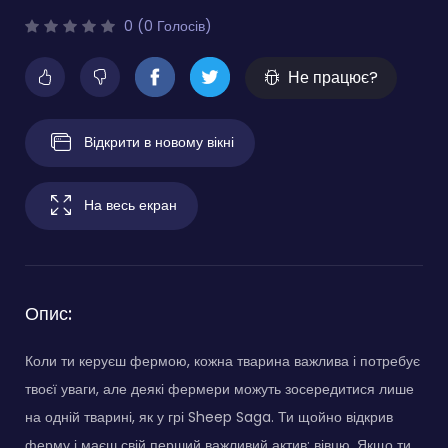
0 (0 Голосів)
Не працює?
Відкрити в новому вікні
На весь екран
Опис:
Коли ти керуєш фермою, кожна тварина важлива і потребує
твоєї уваги, але деякі фермери можуть зосередитися лише
на одній тварині, як у грі Sheep Saga. Ти щойно відкрив
ферму і маєш свій перший важливий актив: вівцю. Якщо ти