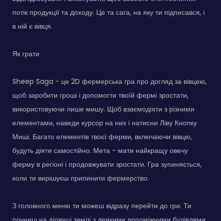
потік продукції та доходу. Це та сага, на яку ти підписався, і
в ній є вівця.
Як грати
Sheep Saga - це 2D фермерська гра про догляд за вівцею,
щоб заробити гроші і допомогти твоїй фермі зростати,
використовуючи лише мишу. Щоб взаємодіяти з різними
елементами, наведи курсор на них і натисни Ліву Кнопку
Миші. Багато елементів твоєї ферми, включаючи вівцю,
будуть діяти самостійно. Мета - мати найкращу овечу
ферму в регіоні і продовжувати зростати. Гра зупиняється,
коли ти вирішуєш припинити фермерство.
З головного меню ти можеш відразу перейти до гри. Ти
почнеш на ділянці землі з деякими допоміжними будівлями,