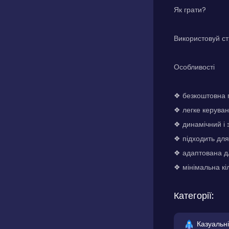
Як грати?
Використовуй ст
Особливості
❖ безкоштовна 
❖ легке керува
❖ динамічний і
❖ підходить для
❖ адаптована д
❖ мінімальна кі
Категорії:
Казуальні