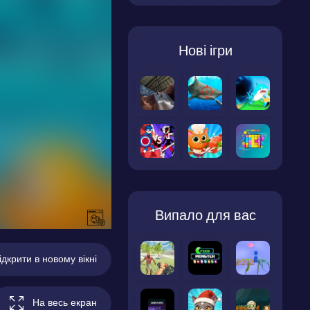
Нові ігри
Випало для вас
ідкрити в новому вікні
На весь екран