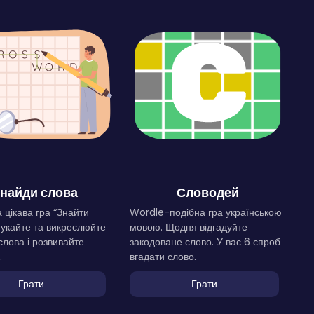
найди слова
Словодей
 цікава гра “Знайти
Wordle-подібна гра українською
Шукайте та викреслюйте
мовою. Щодня відгадуйте
слова і розвивайте
закодоване слово. У вас 6 спроб
.
вгадати слово.
Грати
Грати