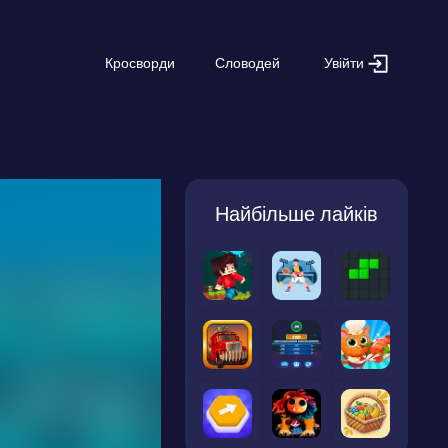
Увійти
Кросворди
Словодей
Найбільше лайків