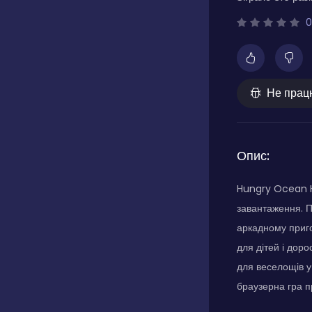
0
Не прац
Опис:
Hungry Ocean Hu
завантаження. П
аркадному приго
для дітей і доро
для веселощів у
браузерна гра пр