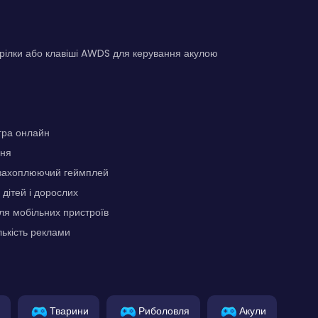
рілки або клавіші AWDS для керування акулою
гра онлайн
ння
 захоплюючий геймплей
 дітей і дорослих
ля мобільних пристроїв
лькість реклами
Тварини
Риболовля
Акули