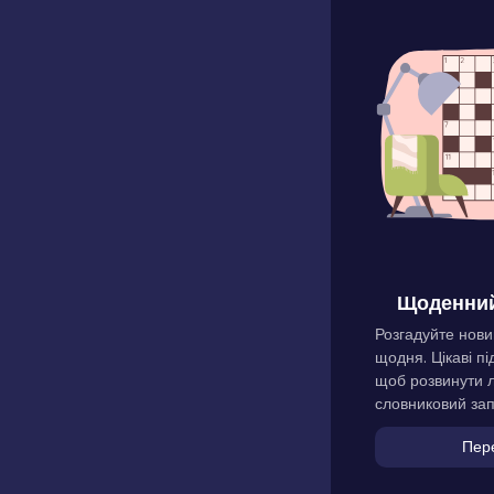
Щоденний
Розгадуйте нови
щодня. Цікаві пі
щоб розвинути л
словниковий зап
Пер