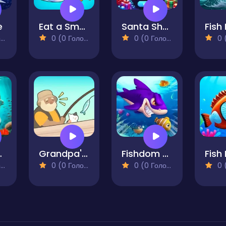
e
Eat a Smaller Fish
Santa Shark
Fish
)
0 (0 Голосів)
0 (0 Голосів)
0 (0
all Fish
Grandpa's Fishing Boat
Fishdom Mania
Fish
)
0 (0 Голосів)
0 (0 Голосів)
0 (0