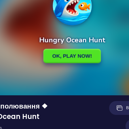
 полювання ❖
В
Ocean Hunt
в.