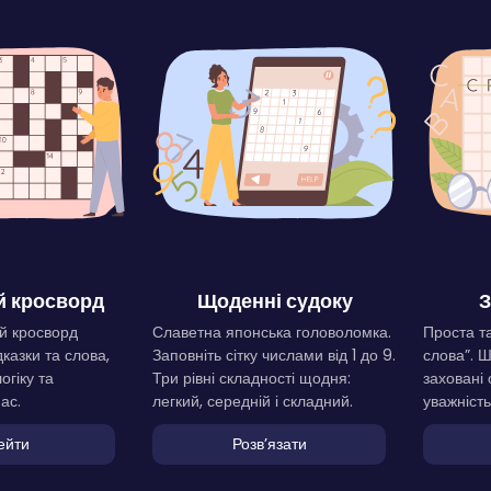
 кросворд
Щоденні судоку
З
й кросворд
Славетна японська головоломка.
Проста та
дказки та слова,
Заповніть сітку числами від 1 до 9.
слова”. 
огіку та
Три рівні складності щодня:
заховані 
ас.
легкий, середній і складний.
уважність
ейти
Розвʼязати