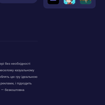
рі без необхідності
 веселому казуальному
облять цю гру ідеальною
 реклами, і підходить
я — безкоштовна