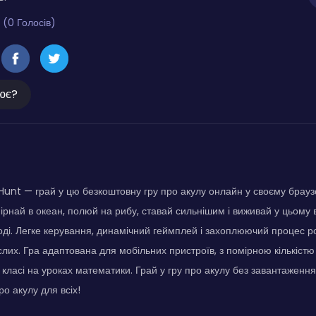
 (0 Голосів)
ює?
nt — грай у цю безкоштовну гру про акулу онлайн у своєму браузе
ірнай в океан, полюй на рибу, ставай сильнішим і виживай у цьому
ді. Легке керування, динамічний геймплей і захоплюючий процес р
слих. Гра адаптована для мобільних пристроїв, з помірною кількістю
 класі на уроках математики. Грай у гру про акулу без завантаженн
о акулу для всіх!