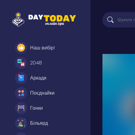
Наш вибір!
2048
Аркади
Поєднайки
Гонки
Більярд