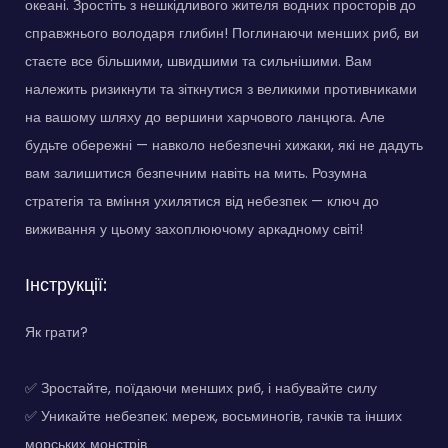
океані. Зростіть з нешкідливого жителя водних просторів до
справжнього володаря глибин! Поглинаючи менших риб, ви
стаєте все більшими, швидшими та сильнішими. Вам
належить ризикнути та зіткнутися з великими противниками
на вашому шляху до вершини харчового ланцюга. Але
будьте обережні — навколо небезпечні хижаки, які не дадуть
вам залишитися безпечним навіть на мить. Розумна
стратегія та вміння ухилятися від небезпек — ключ до
виживання у цьому захоплюючому аркадному світі!
Інструкції:
Як грати?
✅ Зростайте, поїдаючи менших риб, і набувайте силу
✅ Уникайте небезпек: мереж, восьминогів, гачків та інших
морських монстрів