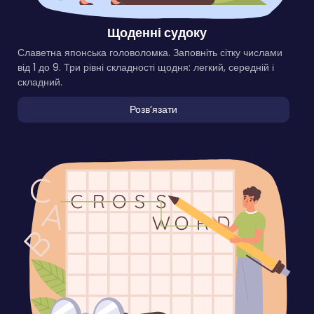
Щоденні судоку
Славетна японська головоломка. Заповніть сітку числами
від 1 до 9. Три рівні складності щодня: легкий, середній і
складний.
Розвʼязати