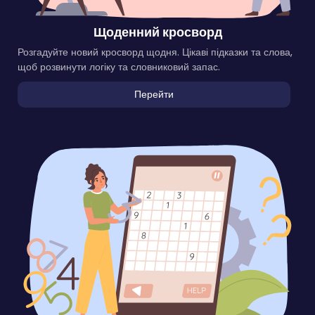
Щоденний кросворд
Розгадуйте новий кросворд щодня. Цікаві підказки та слова,
щоб розвинути логіку та словниковий запас.
Перейти