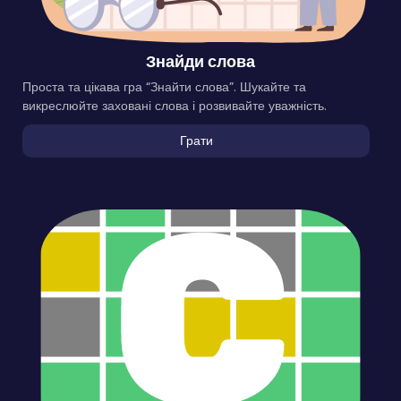
Знайди слова
Проста та цікава гра “Знайти слова”. Шукайте та
викреслюйте заховані слова і розвивайте уважність.
Грати