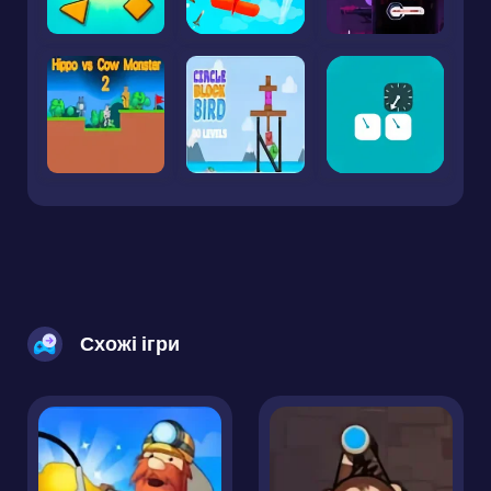
Схожі ігри