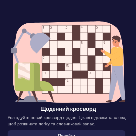
Щоденний кросворд
Розгадуйте новий кросворд щодня. Цікаві підказки та слова,
щоб розвинути логіку та словниковий запас.
Перейти