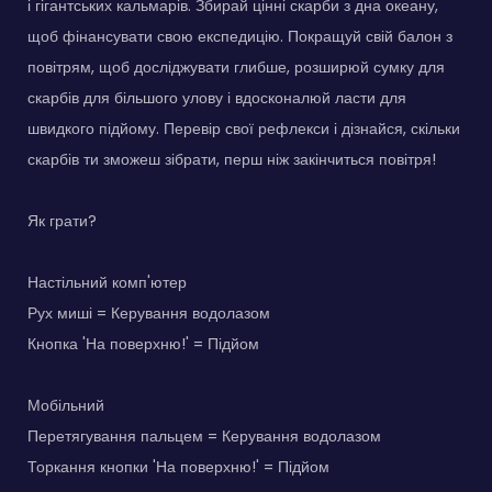
і гігантських кальмарів. Збирай цінні скарби з дна океану,
щоб фінансувати свою експедицію. Покращуй свій балон з
повітрям, щоб досліджувати глибше, розширюй сумку для
скарбів для більшого улову і вдосконалюй ласти для
швидкого підйому. Перевір свої рефлекси і дізнайся, скільки
скарбів ти зможеш зібрати, перш ніж закінчиться повітря!
Як грати?
Настільний комп'ютер
Рух миші = Керування водолазом
Кнопка 'На поверхню!' = Підйом
Мобільний
Перетягування пальцем = Керування водолазом
Торкання кнопки 'На поверхню!' = Підйом