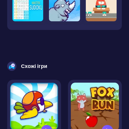
Схожі ігри