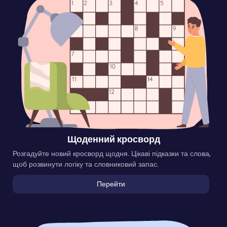
Щоденний кросворд
Розгадуйте новий кросворд щодня. Цікаві підказки та слова,
щоб розвинути логіку та словниковий запас.
Перейти