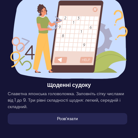
Щоденні судоку
Славетна японська головоломка. Заповніть сітку числами
від 1 до 9. Три рівні складності щодня: легкий, середній і
складний.
Розвʼязати