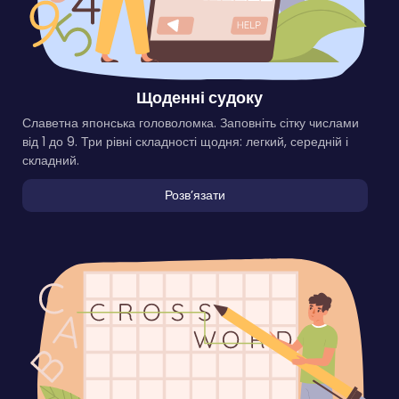
Щоденні судоку
Славетна японська головоломка. Заповніть сітку числами
від 1 до 9. Три рівні складності щодня: легкий, середній і
складний.
Розвʼязати