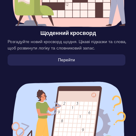
Щоденний кросворд
Розгадуйте новий кросворд щодня. Цікаві підказки та слова,
щоб розвинути логіку та словниковий запас.
Перейти