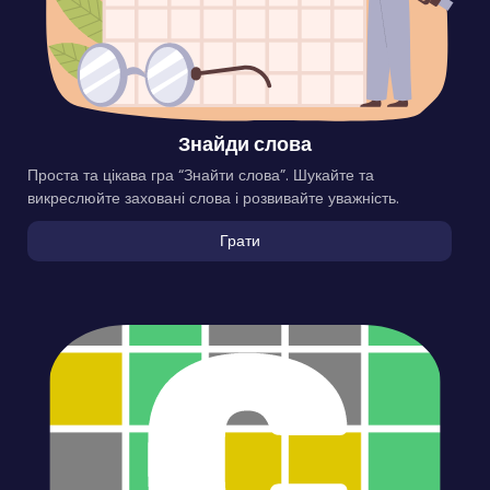
Знайди слова
Проста та цікава гра “Знайти слова”. Шукайте та
викреслюйте заховані слова і розвивайте уважність.
Грати