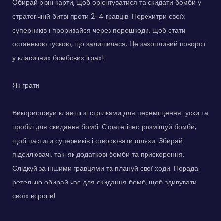
Обирай різні карти, щоб орієнтуватися та скидати бомби у
стратегічній битві проти 2-4 гравців. Перехитри своїх
суперників і проривайся через перешкоди, щоб стати
останньою гускою, що залишилася. Це захопливий поворот
у класичних бомбових іграх!
Як грати
Використовуй клавіші зі стрілками для переміщення гуски та
пробіл для скидання бомб. Стратегічно розміщуй бомби,
щоб пастити суперників і створювати шляхи. Збирай
підсилювачі, такі як додаткові бомби та прискорення.
Слідкуй за іншими гравцями та плануй свої ходи. Порада:
ретельно обирай час для скидання бомб, щоб здивувати
своїх ворогів!