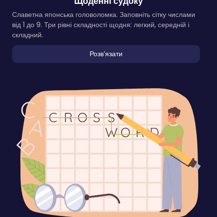
Щоденні судоку
Славетна японська головоломка. Заповніть сітку числами
від 1 до 9. Три рівні складності щодня: легкий, середній і
складний.
Розвʼязати