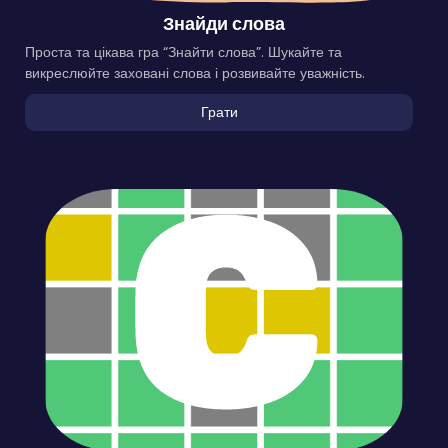
Знайди слова
Проста та цікава гра “Знайти слова”. Шукайте та
викреслюйте заховані слова і розвивайте уважність.
Грати