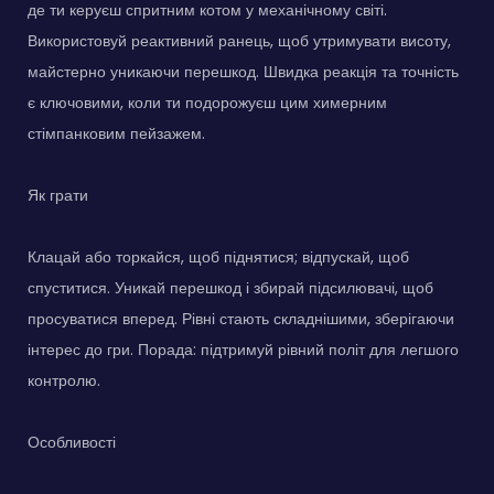
де ти керуєш спритним котом у механічному світі.
Використовуй реактивний ранець, щоб утримувати висоту,
майстерно уникаючи перешкод. Швидка реакція та точність
є ключовими, коли ти подорожуєш цим химерним
стімпанковим пейзажем.
Як грати
Клацай або торкайся, щоб піднятися; відпускай, щоб
спуститися. Уникай перешкод і збирай підсилювачі, щоб
просуватися вперед. Рівні стають складнішими, зберігаючи
інтерес до гри. Порада: підтримуй рівний політ для легшого
контролю.
Особливості