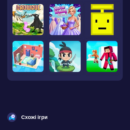
Схожі ігри