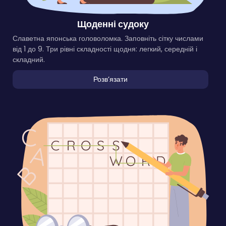
Щоденні судоку
Славетна японська головоломка. Заповніть сітку числами
від 1 до 9. Три рівні складності щодня: легкий, середній і
складний.
Розвʼязати