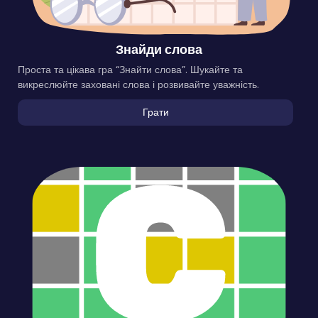
Знайди слова
Проста та цікава гра “Знайти слова”. Шукайте та
викреслюйте заховані слова і розвивайте уважність.
Грати