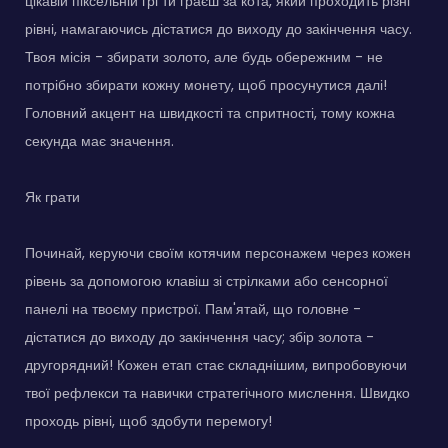
цікавій піксельній грі ти граєш за кота, який проходить різні
рівні, намагаючись дістатися до виходу до закінчення часу.
Твоя місія - збирати золото, але будь обережним - не
потрібно збирати кожну монету, щоб просунутися далі!
Головний акцент на швидкості та спритності, тому кожна
секунда має значення.
Як грати
Починай, керуючи своїм котячим персонажем через кожен
рівень за допомогою клавіш зі стрілками або сенсорної
панелі на твоєму пристрої. Пам'ятай, що головне -
дістатися до виходу до закінчення часу; збір золота -
другорядний! Кожен етап стає складнішим, випробовуючи
твої рефлекси та навички стратегічного мислення. Швидко
проходь рівні, щоб здобути перемогу!