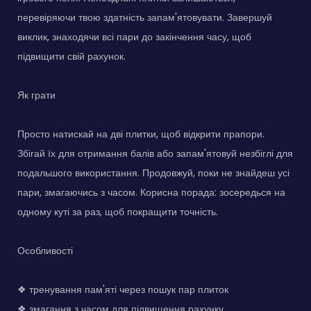
перевіряючи твою здатність запам'ятовувати. Завершуй
виклик, знаходячи всі пари до закінчення часу, щоб
підвищити свій рахунок.
Як грати
Просто натискай на дві плитки, щоб відкрити прапори.
Збігай їх для отримання балів або запам'ятовуй незбіглі для
подальшого використання. Продовжуй, поки не знайдеш усі
пари, змагаючись з часом. Корисна порада: зосередься на
одному куті за раз, щоб покращити точність.
Особливості
❖ тренування пам'яті через пошук пар плиток
❖ змагання з часом для підвищення рахунку