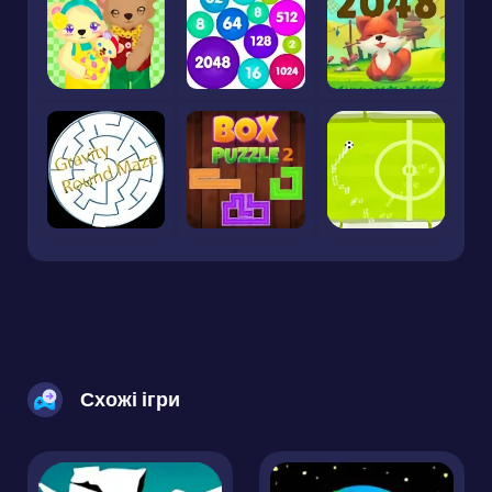
Схожі ігри