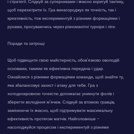
і стратегії. Слідкуй за суперниками і вчасно коригуй тактику,
щоб перехитрити їх. Гра винагороджує як точність, так і
креативність, тож експериментуй з різними формаціями і
рухами, просуваючись через різноманітні турніри і ліги.
Поради та хитрощі
Щоб підвищити свою майстерність, обов'язково оволодій
основами, такими як ефективна передача і удар.
Ознайомся з різними формаціями команди, щоб знайти ту,
яка збалансовує захист і атаку для тебе. Гра з
холоднокровною точністю допомагає уникнути фолів і
зберегти володіння м'ячем. Слідкуй за втомою гравців,
замінюючи їх вчасно, щоб підтримувати максимальну
ефективність протягом матчів. Найголовніше -
насолоджуйся процесом і експериментуй з різними