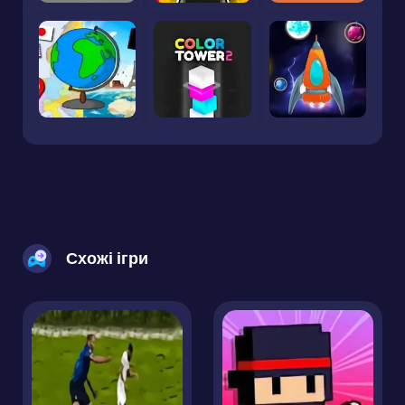
Схожі ігри