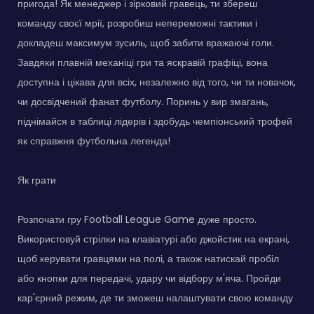
пригода! Як менеджер і зірковий гравець, ти збереш
команду своєї мрії, розробиш непереможні тактики і
докладеш максимум зусиль, щоб забити вражаючі голи.
Завдяки плавній механіці гри та яскравій графіці, вона
доступна і цікава для всіх, незалежно від того, чи ти новачок,
чи досвідчений фанат футболу. Поринь у вир змагань,
піднімайся в таблиці лідерів і здобудь чемпіонський трофей
як справжня футбольна легенда!
Як грати
Розпочати гру Football League Game дуже просто.
Використовуй стрілки на клавіатурі або джойстик на екрані,
щоб керувати гравцями на полі, а також натискай пробіл
або кнопки для передачі, удару чи відбору м'яча. Пройди
кар'єрний режим, де ти зможеш налаштувати свою команду