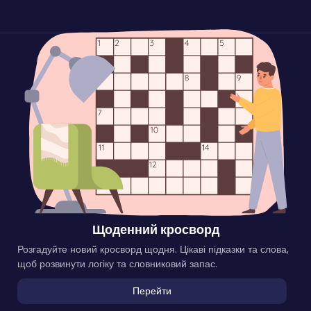
Щоденний кросворд
Розгадуйте новий кросворд щодня. Цікаві підказки та слова,
щоб розвинути логіку та словниковий запас.
Перейти