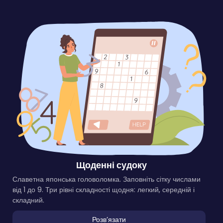
Щоденні судоку
Славетна японська головоломка. Заповніть сітку числами
від 1 до 9. Три рівні складності щодня: легкий, середній і
складний.
Розвʼязати