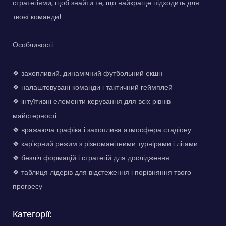
стратегіями, щоб знайти те, що найкраще підходить для
твоєї команди!
Особливості
❖ захопливий, динамічний футбольний екшн
❖ налаштовувані команди і тактичний геймплей
❖ інтуїтивні елементи керування для всіх рівнів
майстерності
❖ вражаюча графіка і захоплива атмосфера стадіону
❖ кар'єрний режим з різноманітними турнірами і лігами
❖ безліч формацій і стратегій для дослідження
❖ таблиця лідерів для відстеження і порівняння твого
прогресу
Категорії: