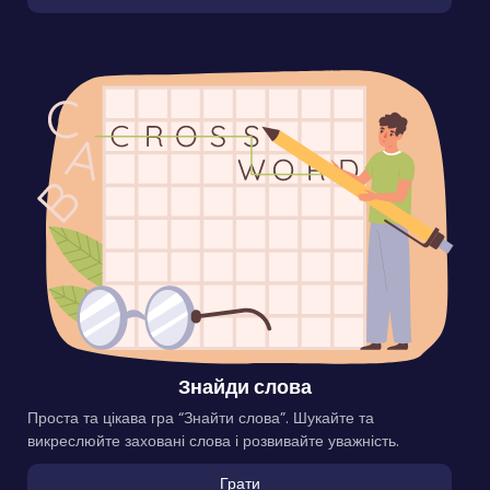
Знайди слова
Проста та цікава гра “Знайти слова”. Шукайте та
викреслюйте заховані слова і розвивайте уважність.
Грати