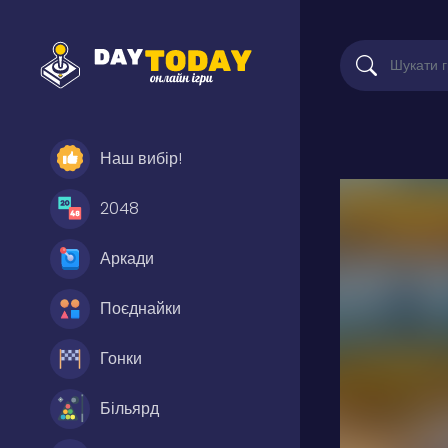
Наш вибір!
2048
Аркади
Поєднайки
Гонки
Більярд