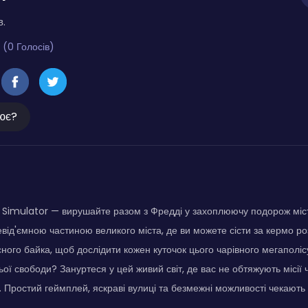
в.
 (0 Голосів)
ює?
e Simulator — вирушайте разом з Фредді у захоплюючу подорож місто
евід'ємною частиною великого міста, де ви можете сісти за кермо ро
ного байка, щоб дослідити кожен куточок цього чарівного мегаполісу.
ої свободи? Зануртеся у цей живий світ, де вас не обтяжують місії 
 Простий геймплей, яскраві вулиці та безмежні можливості чекають 