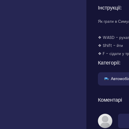
Інструкції:
Як грати в Симу
❖ WASD - руха
❖ Shift - йти
❖ F - сідати у 
Категорії:
Автомобіл
Коментарі