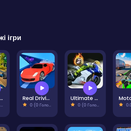
жі ігри
rcycle Racer. Road Mayhem
Real Driving Simulator
Ultimate Moto RR 2
)
0 (0 Голосів)
0 (0 Голосів)
0.0 