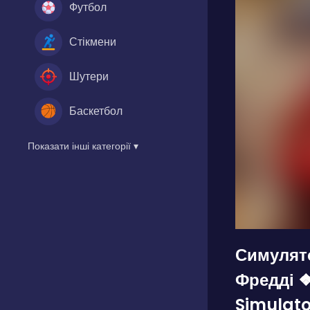
Футбол
Стікмени
Шутери
Баскетбол
Показати інші категорії ▾
Симулят
Фредді ❖
Simulato