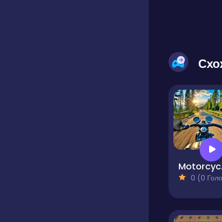
Схо
Moto
0 (0 Голосів