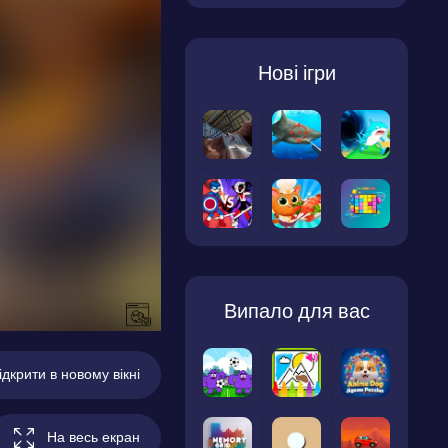
Нові ігри
Випало для вас
ідкрити в новому вікні
На весь екран