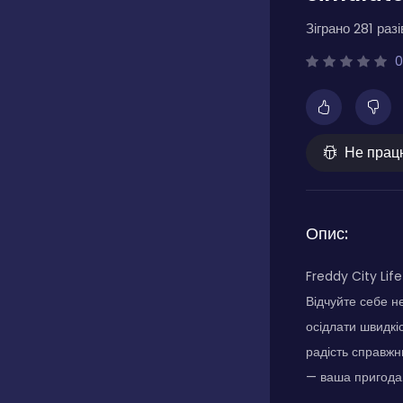
Зіграно 281 разі
0
Не прац
Опис:
Freddy City Lif
Відчуйте себе н
осідлати швидкіс
радість справжнь
— ваша пригода.