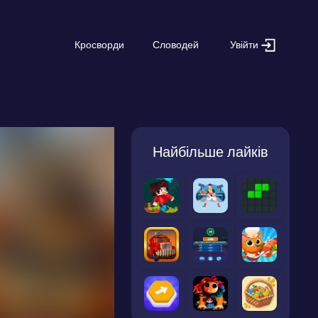
Увійти
Кросворди
Словодей
Найбільше лайків