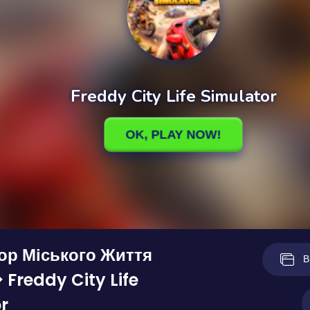
ор Міського Життя
В
 Freddy City Life
r