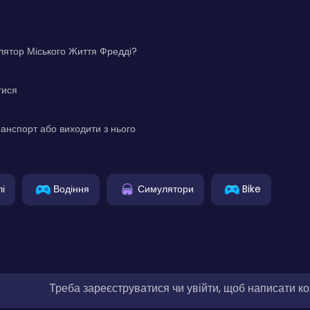
лятор Міського Життя Фредді?
тися
транспорт або виходити з нього
і
Водіння
Симулятори
Bike
Треба зареєструватися чи увійти, щоб написати к