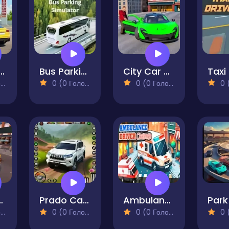
tation Car Driving
Bus Parking Simulator
City Car Pick And Drop
)
0 (0 Голосів)
0 (0 Голосів)
0 (0
ator Driver Duty 3D
Prado Car Driving
Ambulance Driver Challenge
)
0 (0 Голосів)
0 (0 Голосів)
0 (0