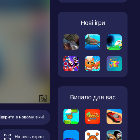
Нові ігри
Випало для вас
ідкрити в новому вікні
На весь екран