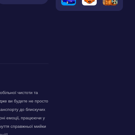
обільної чистоти та
дже ви будете не просто
ранспорту до блискучих
рні емоції, працюючи у
дчуття справжньої мийки
ції!