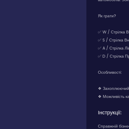
Як грати?
✅ W / Стрілка 
✅ S / Стрілка В
✅ A / Стрілка Л
✅ D / Стрілка П
Особливості:
❖ Захоплюючий 
❖ Можливість кас
Інструкції:
Справжній бізне