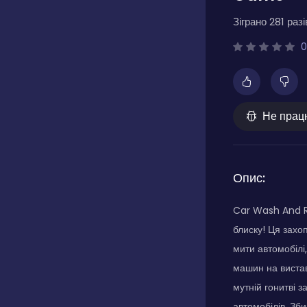
Зіграно 281 разі
0
Не прац
Опис:
Car Wash And Re
блиску! Ця захо
мити автомобілі
машин на вистав
мутній гонитві 
автомобілів. Зби