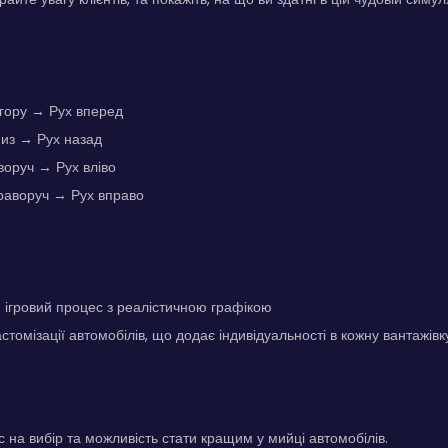
Вгору → Рух вперед
низ → Рух назад
іворуч → Рух вліво
раворуч → Рух вправо
ігровий процес з реалістичною графікою
томізації автомобілів, що додає індивідуальності в кожну вантажівк
с на вибір та можливість стати кращим у мийці автомобілів.