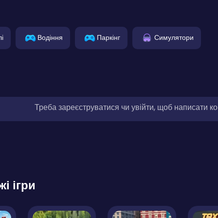
і
Водіння
Паркінг
Симулятори
Треба зареєструватися чи увійти, щоб написати к
жі ігри