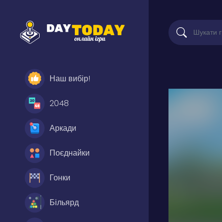
Наш вибір!
2048
Аркади
Поєднайки
Гонки
Більярд