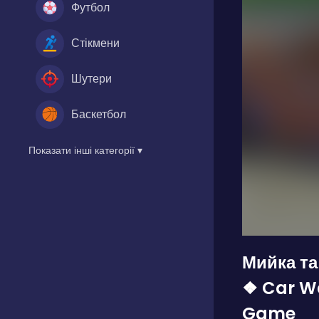
Футбол
Стікмени
Шутери
Баскетбол
Показати інші категорії ▾
Мийка та
❖ Car W
Game