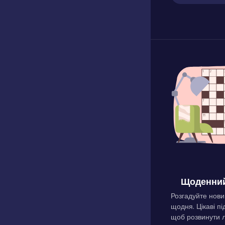
Щоденний
Розгадуйте нови
щодня. Цікаві пі
щоб розвинути л