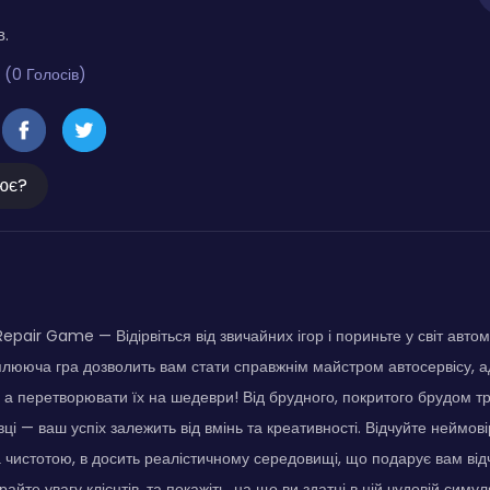
в.
 (0 Голосів)
ює?
pair Game — Відірвіться від звичайних ігор і пориньте у світ автом
плююча гра дозволить вам стати справжнім майстром автосервісу, а
, а перетворювати їх на шедеври! Від брудного, покритого брудом т
ці — ваш успіх залежить від вмінь та креативності. Відчуйте неймові
за чистотою, в досить реалістичному середовищі, що подарує вам ві
райте увагу клієнтів, та покажіть, на що ви здатні в цій чудовій симуля