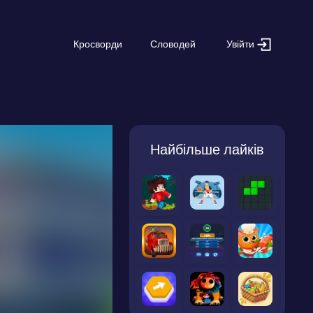
Увійти
Кросворди
Словодей
Найбільше лайків