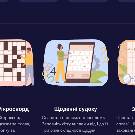
 кросворд
Щоденні судоку
З
й кросворд
Славетна японська головоломка.
Проста та
дказки та слова,
Заповніть сітку числами від 1 до 9.
слова”. 
огіку та
Три рівні складності щодня:
заховані 