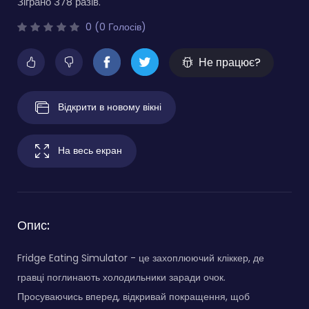
Зіграно 378 разів.
0 (0 Голосів)
Не працює?
Відкрити в новому вікні
На весь екран
Опис:
Fridge Eating Simulator - це захоплюючий кліккер, де
гравці поглинають холодильники заради очок.
Просуваючись вперед, відкривай покращення, щоб