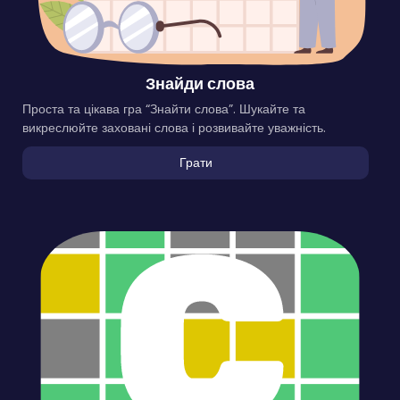
Знайди слова
Проста та цікава гра “Знайти слова”. Шукайте та
викреслюйте заховані слова і розвивайте уважність.
Грати