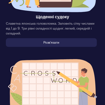
Щоденні судоку
Славетна японська головоломка. Заповніть сітку числами
від 1 до 9. Три рівні складності щодня: легкий, середній і
складний.
Розвʼязати